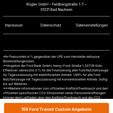
Kögler GmbH – Feldbergstraße 1-7 –
61231 Bad Nauheim
Impressum
Datenschutz
Dateneinstellungen
*Ihr Preisvorteil in % gegenüber der UPE vom Hersteller inklusive
Bereitstellungkosten.
**Angebot der Ford Bank GmbH, Henry-Ford-Straße 1, 50735 Köln:
Effektiver Jahreszins 0 % für die Finanzierung aller Ford Nutzfahrzeuge
für Tageszulassung mit elektrifizierten Antrieb. 1,99% für alle Ford
Nutzfahrzeuge mit Tageszulassung mit konventionellen Antrieb. Gültig
bis auf Weiteres.
***Weitere Informationen zum offiziellen Kraftstoffverbrauch und den
offiziellen spezifischen CO2-Emissionen neuer Personenkraftwagen
können dem Leitfaden über den Kraftstoffverbrauch und die CO2-
Emissionen neuer Personenkraftwagen entnommen werden, der an
allen Verkaufsstellen und bei der Deutschen Automobiltreuhand GmbH
159 Ford Transit Custom
Angebote
unter www.dat.de unentgeltlich erhältlich ist.