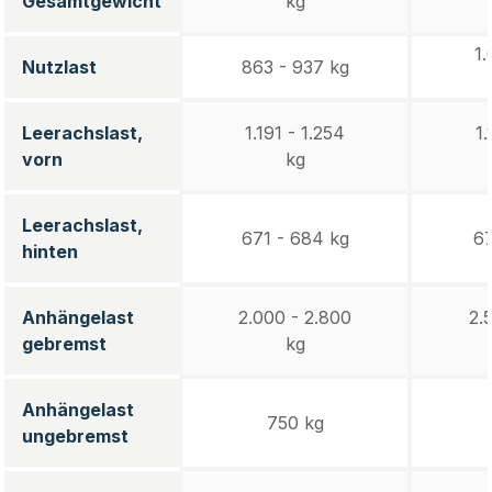
Gesamtgewicht
kg
1.
Nutzlast
863 - 937 kg
Leerachslast,
1.191 - 1.254
1.
vorn
kg
Leerachslast,
671 - 684 kg
67
hinten
Anhängelast
2.000 - 2.800
2.
gebremst
kg
Anhängelast
750 kg
ungebremst