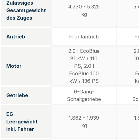
Zulässiges
4.770 - 5.325
5.
Gesamtgewicht
kg
des Zuges
Antrieb
Frontantrieb
Fr
2.0 l EcoBlue
2.
81 kW / 110
10
Motor
PS, 2.0 l
EcoBlue 100
E
kW / 136 PS
kW
6-Gang-
Getriebe
Schaltgetriebe
Sch
EG-
1.862 - 1.939
1.
Leergewicht
kg
inkl. Fahrer