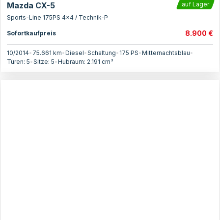
Mazda CX-5
auf Lager
Sports-Line 175PS 4x4 / Technik-P
8.900 €
Sofortkaufpreis
10/2014
•
75.661 km
•
Diesel
•
Schaltung
•
175
PS
•
Mitternachtsblau
•
Türen:
5
•
Sitze:
5
•
Hubraum:
2.191
cm³