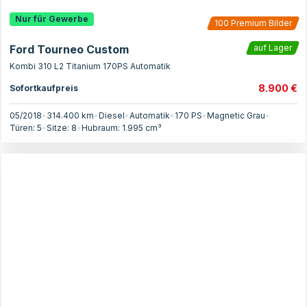
Nur für Gewerbe
100
Premium Bilder
Ford Tourneo Custom
auf Lager
Kombi 310 L2 Titanium 170PS Automatik
8.900 €
Sofortkaufpreis
05/2018
•
314.400 km
•
Diesel
•
Automatik
•
170
PS
•
Magnetic Grau
•
Türen:
5
•
Sitze:
8
•
Hubraum:
1.995
cm³