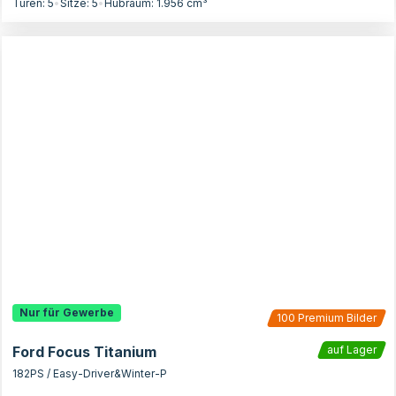
Türen:
5
•
Sitze:
5
•
Hubraum:
1.956
cm³
Nur für Gewerbe
100
Premium Bilder
Ford Focus Titanium
auf Lager
182PS / Easy-Driver&Winter-P