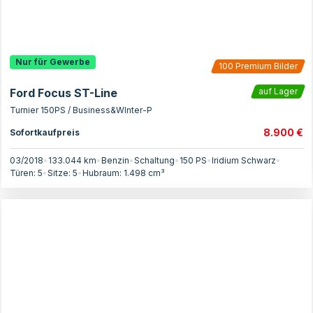
Nur für Gewerbe
100
Premium Bilder
Ford Focus ST-Line
auf Lager
Turnier 150PS / Business&WInter-P
8.900 €
Sofortkaufpreis
03/2018
•
133.044 km
•
Benzin
•
Schaltung
•
150
PS
•
Iridium Schwarz
•
Türen:
5
•
Sitze:
5
•
Hubraum:
1.498
cm³