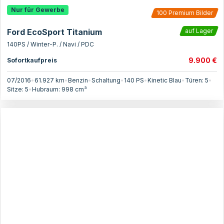
Nur für Gewerbe
100
Premium Bilder
Ford EcoSport Titanium
auf Lager
140PS / Winter-P. / Navi / PDC
9.900 €
Sofortkaufpreis
07/2016
•
61.927 km
•
Benzin
•
Schaltung
•
140
PS
•
Kinetic Blau
•
Türen:
5
•
Sitze:
5
•
Hubraum:
998
cm³