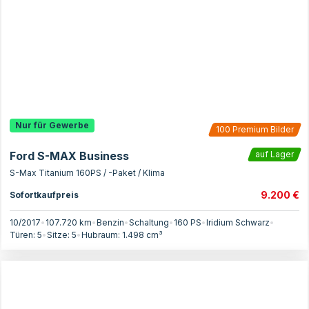
Nur für Gewerbe
100
Premium Bilder
Ford S-MAX Business
auf Lager
S-Max Titanium 160PS / -Paket / Klima
9.200 €
Sofortkaufpreis
10/2017
•
107.720 km
•
Benzin
•
Schaltung
•
160
PS
•
Iridium Schwarz
•
Türen:
5
•
Sitze:
5
•
Hubraum:
1.498
cm³