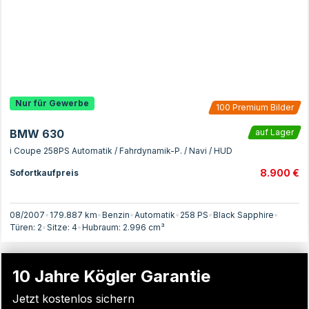
Nur für Gewerbe
100
Premium Bilder
BMW 630
auf Lager
i Coupe 258PS Automatik / Fahrdynamik-P. / Navi / HUD
8.900 €
Sofortkaufpreis
08/2007
•
179.887 km
•
Benzin
•
Automatik
•
258
PS
•
Black Sapphire
•
Türen:
2
•
Sitze:
4
•
Hubraum:
2.996
cm³
10 Jahre Kögler Garantie
Jetzt kostenlos sichern