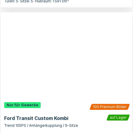
Türen:
5
•
Sitze:
5
•
Hubraum:
1.591
cm³
Nur für Gewerbe
100
Premium Bilder
Ford Transit Custom Kombi
auf Lager
Trend 105PS / Anhängerkupplung / 9-Sitze