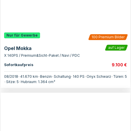
Nur für Gewerbe
100
Premium Bilder
Opel Mokka
auf Lager
X 140PS / Premium&Sicht-Paket / Navi / PDC
9.100 €
Sofortkaufpreis
08/2018
•
41.670 km
•
Benzin
•
Schaltung
•
140
PS
•
Onyx Schwarz
•
Türen:
5
•
Sitze:
5
•
Hubraum:
1.364
cm³