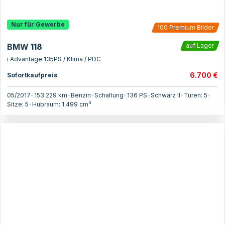
Nur für Gewerbe
100
Premium Bilder
BMW 118
auf Lager
i Advantage 135PS / Klima / PDC
6.700 €
Sofortkaufpreis
05/2017
•
153.229 km
•
Benzin
•
Schaltung
•
136
PS
•
Schwarz II
•
Türen:
5
•
Sitze:
5
•
Hubraum:
1.499
cm³