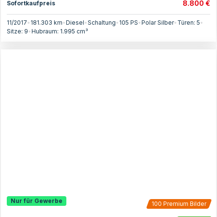
8.800 €
Sofortkaufpreis
11/2017
•
181.303 km
•
Diesel
•
Schaltung
•
105
PS
•
Polar Silber
•
Türen:
5
•
Sitze:
9
•
Hubraum:
1.995
cm³
Nur für Gewerbe
100
Premium Bilder