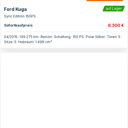
Ford Kuga
auf Lager
Sync Edition 150PS
6.300 €
Sofortkaufpreis
04/2015
•
149.275 km
•
Benzin
•
Schaltung
•
150
PS
•
Polar Silber
•
Türen:
5
•
Sitze:
5
•
Hubraum:
1.498
cm³