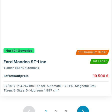
Nur für Gewerbe
100
Premium Bilder
Ford Mondeo ST-Line
auf Lager
Turnier 180PS Automatik
10.500 €
Sofortkaufpreis
07/2017
•
214.742 km
•
Diesel
•
Automatik
•
179
PS
•
Magnetic Grau
•
Türen:
5
•
Sitze:
5
•
Hubraum:
1.997
cm³
1
2
3