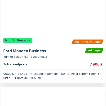
Nur für Gewerbe
100
Premium Bilder
Ford Mondeo Business
auf Lager
Turnier Edition 150PS Automatik
7.900 €
Sofortkaufpreis
09/2017
•
182.423 km
•
Diesel
•
Automatik
•
150
PS
•
Polar Silber
•
Türen:
5
•
Sitze:
5
•
Hubraum:
1.997
cm³