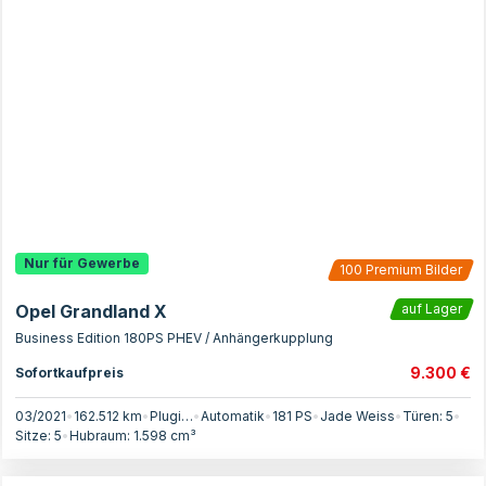
Nur für Gewerbe
100
Premium Bilder
Opel Grandland X
auf Lager
Business Edition 180PS PHEV / Anhängerkupplung
9.300 €
Sofortkaufpreis
03/2021
•
162.512 km
•
Plugin-Hybrid
•
Automatik
•
181
PS
•
Jade Weiss
•
Türen:
5
•
Sitze:
5
•
Hubraum:
1.598
cm³