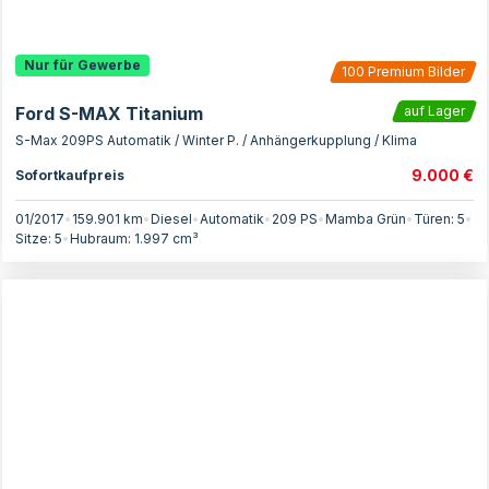
Nur für Gewerbe
100
Premium Bilder
Ford S-MAX Titanium
auf Lager
S-Max 209PS Automatik / Winter P. / Anhängerkupplung / Klima
9.000 €
Sofortkaufpreis
01/2017
•
159.901 km
•
Diesel
•
Automatik
•
209
PS
•
Mamba Grün
•
Türen:
5
•
Sitze:
5
•
Hubraum:
1.997
cm³