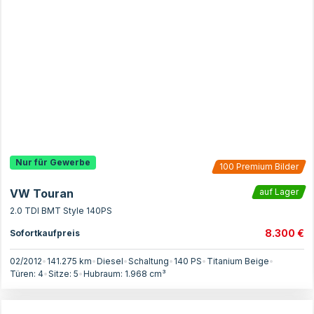
Nur für Gewerbe
100
Premium Bilder
VW Touran
auf Lager
2.0 TDI BMT Style 140PS
8.300 €
Sofortkaufpreis
02/2012
•
141.275 km
•
Diesel
•
Schaltung
•
140
PS
•
Titanium Beige
•
Türen:
4
•
Sitze:
5
•
Hubraum:
1.968
cm³