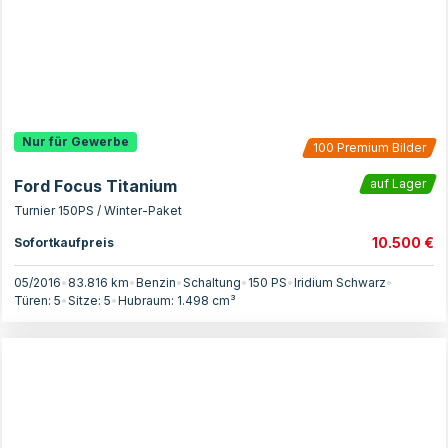
Nur für Gewerbe
100
Premium Bilder
Ford Focus Titanium
auf Lager
Turnier 150PS / Winter-Paket
10.500 €
Sofortkaufpreis
05/2016
•
83.816 km
•
Benzin
•
Schaltung
•
150
PS
•
Iridium Schwarz
•
Türen:
5
•
Sitze:
5
•
Hubraum:
1.498
cm³