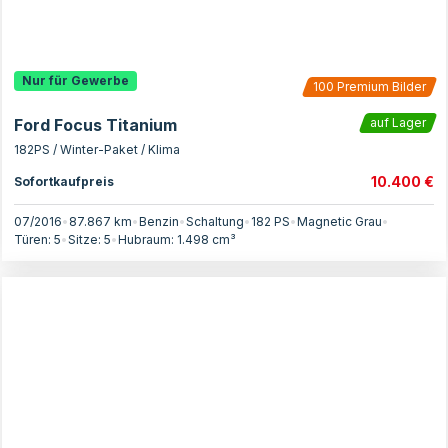
Nur für Gewerbe
100
Premium Bilder
Ford Focus Titanium
auf Lager
182PS / Winter-Paket / Klima
10.400 €
Sofortkaufpreis
07/2016
•
87.867 km
•
Benzin
•
Schaltung
•
182
PS
•
Magnetic Grau
•
Türen:
5
•
Sitze:
5
•
Hubraum:
1.498
cm³