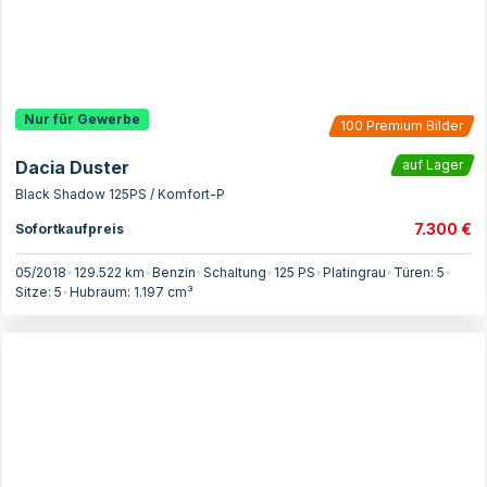
Nur für Gewerbe
100
Premium Bilder
Dacia Duster
auf Lager
Black Shadow 125PS / Komfort-P
7.300 €
Sofortkaufpreis
05/2018
•
129.522 km
•
Benzin
•
Schaltung
•
125
PS
•
Platingrau
•
Türen:
5
•
Sitze:
5
•
Hubraum:
1.197
cm³