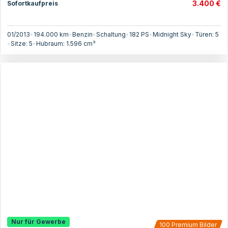
3.400 €
Sofortkaufpreis
01/2013
•
194.000 km
•
Benzin
•
Schaltung
•
182
PS
•
Midnight Sky
•
Türen:
5
•
Sitze:
5
•
Hubraum:
1.596
cm³
Nur für Gewerbe
100
Premium Bilder