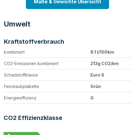
Maße & Gewichte Übersicht
Umwelt
Kraftstoffverbrauch
kombiniert
8.1 l/100km
CO2-Emissionen kombiniert
213g CO2/km
Schadstoffklasse
Euro 6
Feinstaubplakette
Grün
Energieeffizienz
G
CO2 Effizienzklasse