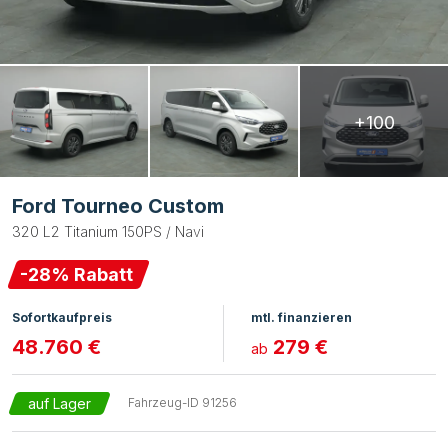
+100
Ford Tourneo Custom
320 L2 Titanium 150PS / Navi
-
28
% Rabatt
Sofortkaufpreis
mtl. finanzieren
48.760 €
279 €
ab
auf Lager
Fahrzeug-ID
91256