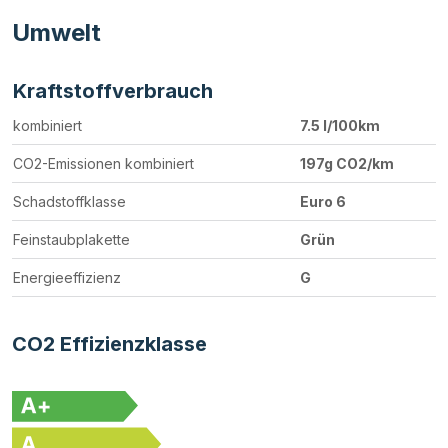
Umwelt
Kraftstoffverbrauch
kombiniert
7.5 l/100km
CO2-Emissionen kombiniert
197g CO2/km
Schadstoffklasse
Euro 6
Feinstaubplakette
Grün
Energieeffizienz
G
CO2 Effizienzklasse