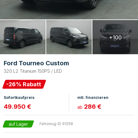
+100
Ford Tourneo Custom
320 L2 Titanium 150PS / LED
-
26
% Rabatt
Sofortkaufpreis
mtl. finanzieren
49.950 €
286 €
ab
auf Lager
Fahrzeug-ID
91258