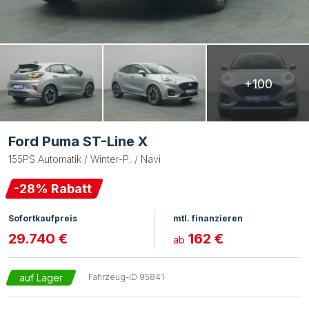
+100
Ford Puma ST-Line X
155PS Automatik / Winter-P. / Navi
-
28
% Rabatt
Sofortkaufpreis
mtl. finanzieren
29.740 €
162 €
ab
auf Lager
Fahrzeug-ID
95841