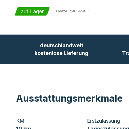
auf Lager
Fahrzeug-ID
92888
deutschlandweit
kostenlose Lieferung
Tr
Ausstattungsmerkmale
KM
Erstzulassung
10 km
Tageszulassung