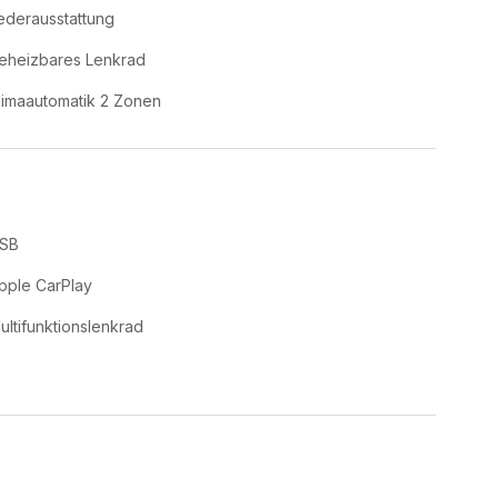
ederausstattung
eheizbares Lenkrad
limaautomatik 2 Zonen
SB
pple CarPlay
ultifunktionslenkrad