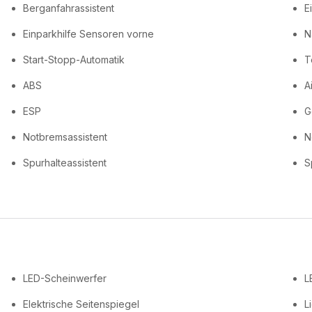
Berganfahrassistent
E
Einparkhilfe Sensoren vorne
N
Start-Stopp-Automatik
T
ABS
A
ESP
G
Notbremsassistent
N
Spurhalteassistent
S
LED-Scheinwerfer
L
Elektrische Seitenspiegel
L