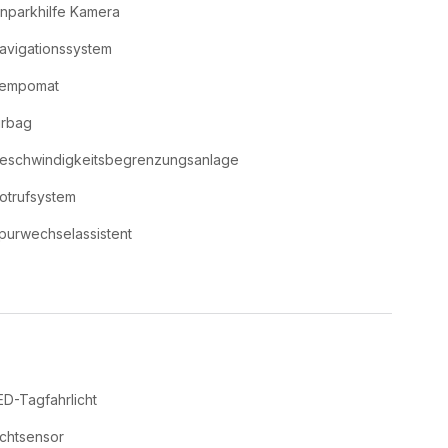
inparkhilfe Kamera
avigationssystem
empomat
irbag
eschwindigkeitsbegrenzungsanlage
otrufsystem
purwechselassistent
ED-Tagfahrlicht
ichtsensor