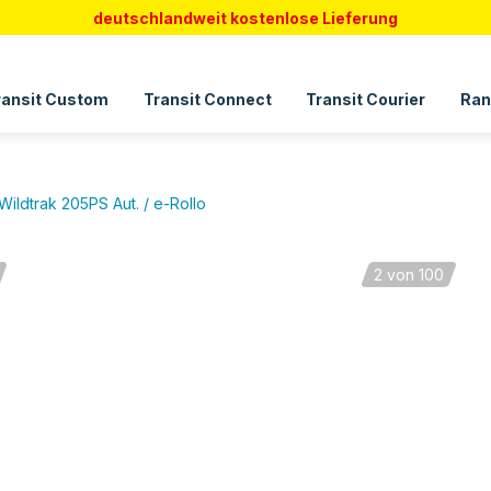
deutschlandweit kostenlose Lieferung
ransit Custom
Transit Connect
Transit Courier
Ran
ildtrak 205PS Aut. / e-Rollo
2
von 100