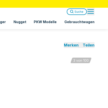
Suche
ger
Nugget
PKW Modelle
Gebrauchtwagen
Merken
Teilen
3
von 100