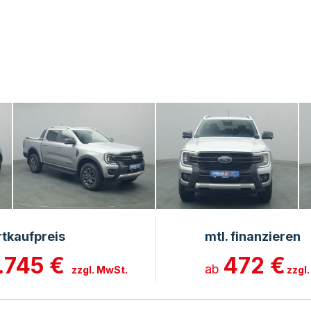
rtkaufpreis
mtl. finanzieren
.745 €
472 €
ab
zzgl. MwSt.
zzgl