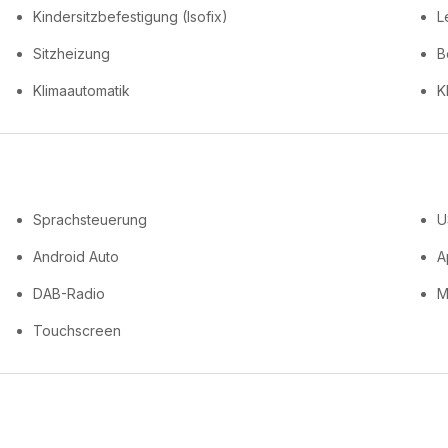
Kindersitzbefestigung (Isofix)
L
Sitzheizung
B
Klimaautomatik
K
Sprachsteuerung
U
Android Auto
A
DAB-Radio
M
Touchscreen