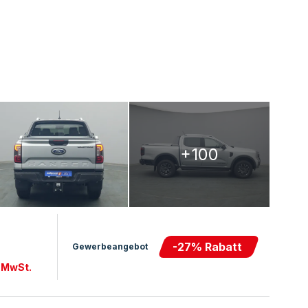
+100
-
27
% Rabatt
Gewerbeangebot
. MwSt.