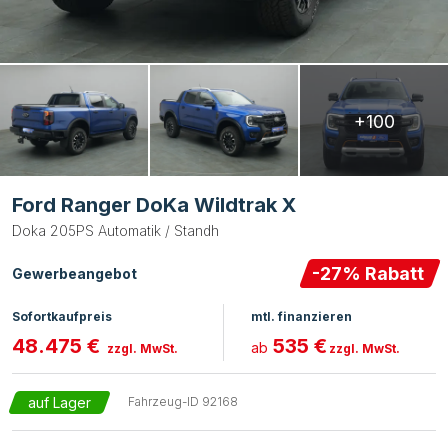
+100
Ford Ranger DoKa Wildtrak X
Doka 205PS Automatik / Standh
-
27
% Rabatt
Gewerbeangebot
Sofortkaufpreis
mtl. finanzieren
48.475 €
535 €
ab
zzgl. MwSt.
zzgl. MwSt.
auf Lager
Fahrzeug-ID
92168