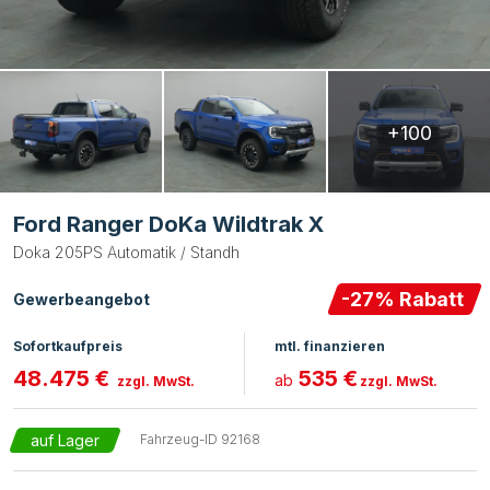
+100
Ford Ranger DoKa Wildtrak X
Doka 205PS Automatik / Standh
-
27
% Rabatt
Gewerbeangebot
Sofortkaufpreis
mtl. finanzieren
48.475 €
535 €
ab
zzgl. MwSt.
zzgl. MwSt.
auf Lager
Fahrzeug-ID
92168