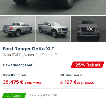
+100
Ford Ranger DoKa XLT
Doka 170PS / Winter-P. / Techno-P
-
25
% Rabatt
Gewerbeangebot
Sofortkaufpreis
mtl. finanzieren
35.475 €
197 €
ab
zzgl. MwSt.
zzgl. MwSt.
auf Lager
Fahrzeug-ID
96396