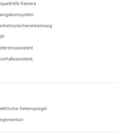
inparkhilfe Kamera
avigationssystem
erkehrszeichenerkennung
SP
otbremsassistent
purhalteassistent
lektrische Seitenspiegel
egensensor