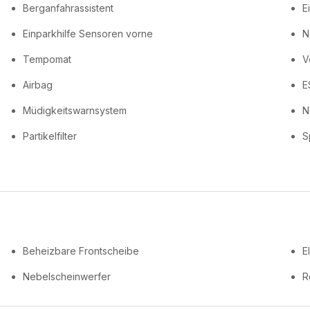
Berganfahrassistent
E
Einparkhilfe Sensoren vorne
N
Tempomat
V
Airbag
E
Müdigkeitswarnsystem
N
Partikelfilter
S
Beheizbare Frontscheibe
E
Nebelscheinwerfer
R