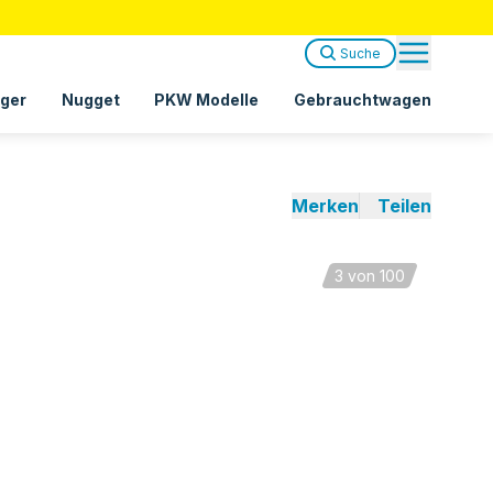
Suche
ger
Nugget
PKW Modelle
Gebrauchtwagen
Merken
Teilen
3
von 100