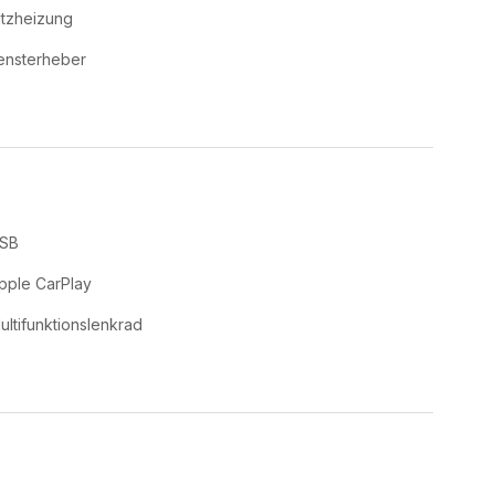
itzheizung
ensterheber
SB
pple CarPlay
ultifunktionslenkrad