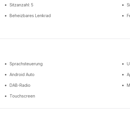
Sitzanzahl: 5
S
Beheizbares Lenkrad
F
Sprachsteuerung
U
Android Auto
A
DAB-Radio
M
Touchscreen