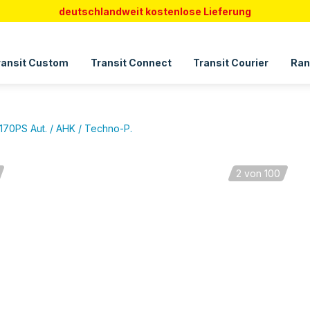
deutschlandweit kostenlose Lieferung
ransit Custom
Transit Connect
Transit Courier
Ran
70PS Aut. / AHK / Techno-P.
2
von 100