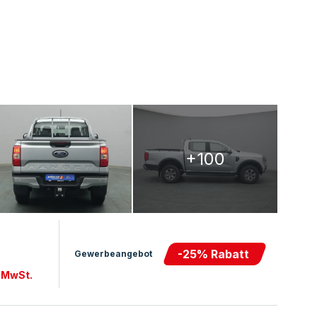
+100
-
25
% Rabatt
Gewerbeangebot
. MwSt.