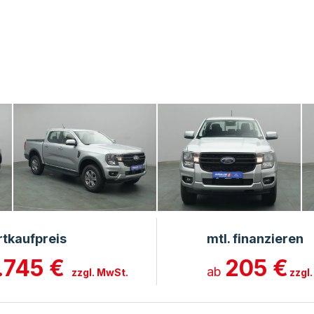
rtkaufpreis
mtl. finanzieren
.745 €
205 €
ab
zzgl. MwSt.
zzgl