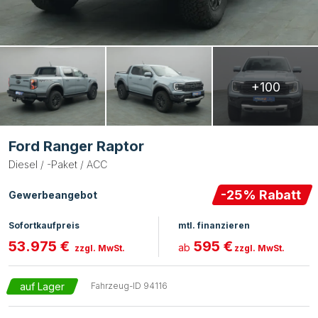
+100
Ford Ranger Raptor
Diesel / -Paket / ACC
-
25
% Rabatt
Gewerbeangebot
Sofortkaufpreis
mtl. finanzieren
53.975 €
595 €
ab
zzgl. MwSt.
zzgl. MwSt.
auf Lager
Fahrzeug-ID
94116