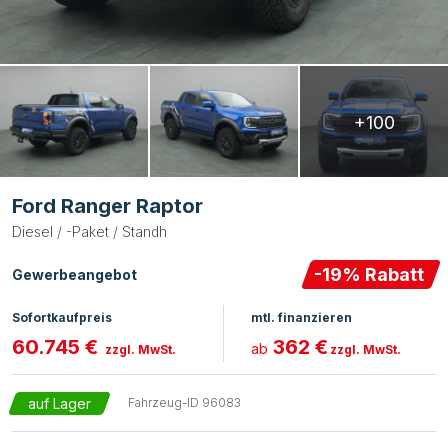
+100
Ford Ranger Raptor
Diesel / -Paket / Standh
-
19
% Rabatt
Gewerbeangebot
Sofortkaufpreis
mtl. finanzieren
60.745 €
362 €
ab
zzgl. MwSt.
zzgl. MwSt.
auf Lager
Fahrzeug-ID
96083