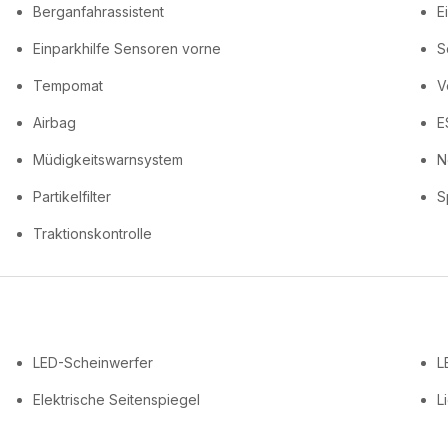
Berganfahrassistent
E
Einparkhilfe Sensoren vorne
S
Tempomat
V
Airbag
E
Müdigkeitswarnsystem
N
Partikelfilter
S
Traktionskontrolle
LED-Scheinwerfer
L
Elektrische Seitenspiegel
L