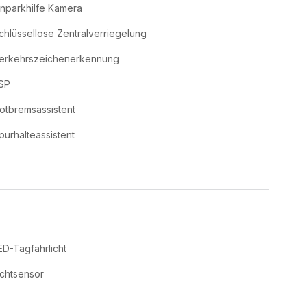
inparkhilfe Kamera
chlüssellose Zentralverriegelung
erkehrszeichenerkennung
SP
otbremsassistent
purhalteassistent
ED-Tagfahrlicht
ichtsensor