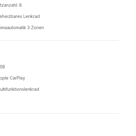
itzanzahl: 8
eheizbares Lenkrad
limaautomatik 3 Zonen
SB
pple CarPlay
ultifunktionslenkrad