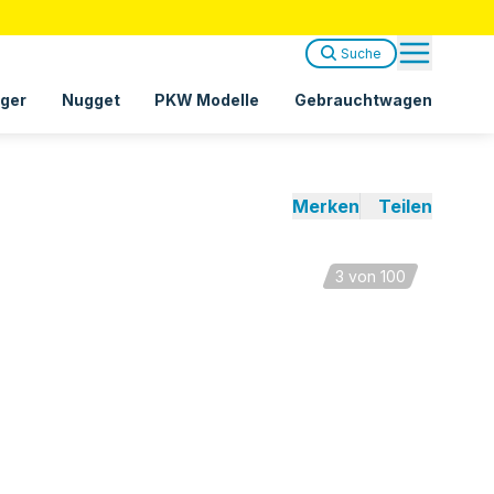
Suche
ger
Nugget
PKW Modelle
Gebrauchtwagen
Merken
Teilen
3
von 100