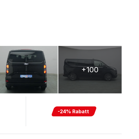
+100
-
24
% Rabatt