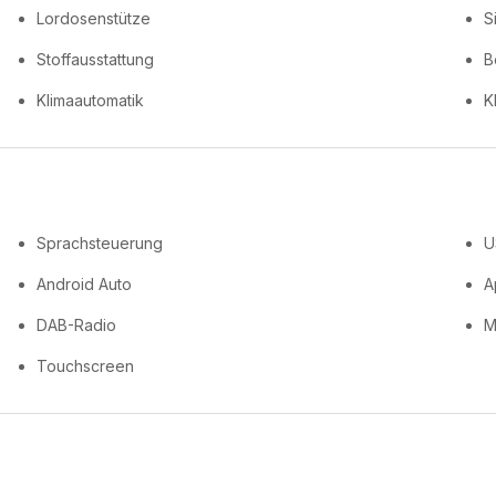
Lordosenstütze
S
Stoffausstattung
B
Klimaautomatik
K
Sprachsteuerung
U
Android Auto
A
DAB-Radio
M
Touchscreen