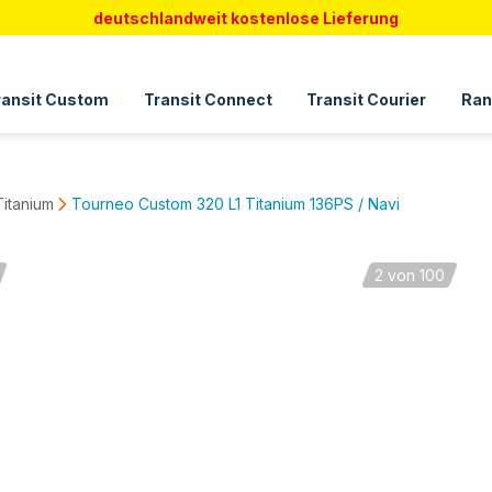
deutschlandweit kostenlose Lieferung
ransit Custom
Transit Connect
Transit Courier
Ran
itanium
Tourneo Custom 320 L1 Titanium 136PS / Navi
2
von 100