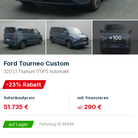
+100
Ford Tourneo Custom
320 L1 Titanium 170PS Automatik
-
23
% Rabatt
Sofortkaufpreis
mtl. finanzieren
51.735 €
290 €
ab
auf Lager
Fahrzeug-ID
95696