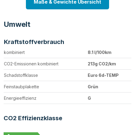
Maße & Gewichte Übersicht
Umwelt
Kraftstoffverbrauch
kombiniert
8.1 l/100km
CO2-Emissionen kombiniert
213g CO2/km
Schadstoffklasse
Euro 6d-TEMP
Feinstaubplakette
Grün
Energieeffizienz
G
CO2 Effizienzklasse