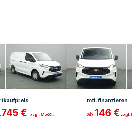
rtkaufpreis
mtl. finanzieren
.745 €
146 €
ab
zzgl. MwSt.
zzgl.