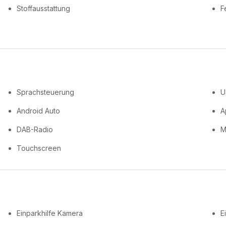
Stoffausstattung
F
Sprachsteuerung
U
Android Auto
A
DAB-Radio
M
Touchscreen
Einparkhilfe Kamera
E