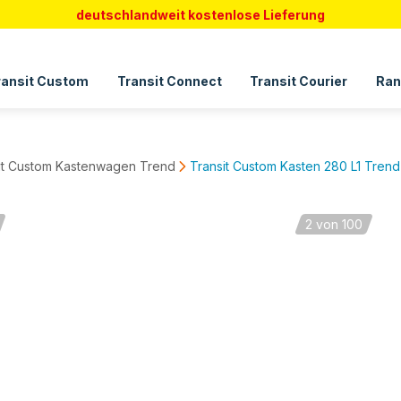
deutschlandweit kostenlose Lieferung
ransit Custom
Transit Connect
Transit Courier
Ran
it Custom Kastenwagen Trend
Transit Custom Kasten 280 L1 Trend
2
von 100