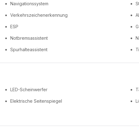
Navigationssystem
S
Verkehrszeichenerkennung
A
ESP
G
Notbremsassistent
N
Spurhalteassistent
T
LED-Scheinwerfer
T
Elektrische Seitenspiegel
L