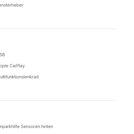
ensterheber
SB
pple CarPlay
ultifunktionslenkrad
inparkhilfe Sensoren hinten