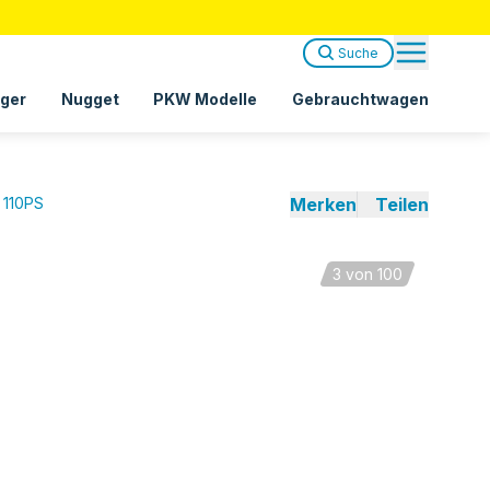
Suche
ger
Nugget
PKW Modelle
Gebrauchtwagen
 110PS
Merken
Teilen
3
von 100