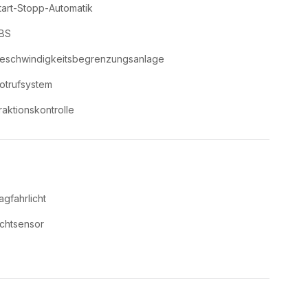
tart-Stopp-Automatik
BS
eschwindigkeitsbegrenzungsanlage
otrufsystem
raktionskontrolle
agfahrlicht
ichtsensor