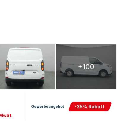
+100
-
35
% Rabatt
Gewerbeangebot
 MwSt.