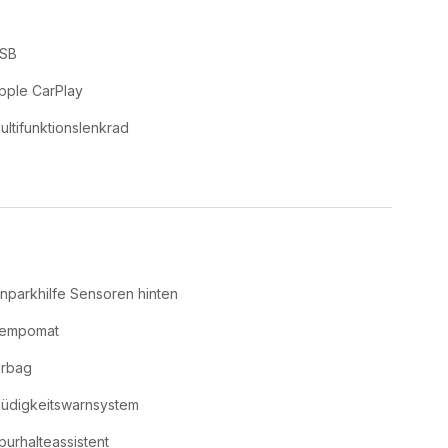
SB
pple CarPlay
ultifunktionslenkrad
inparkhilfe Sensoren hinten
empomat
irbag
üdigkeitswarnsystem
purhalteassistent