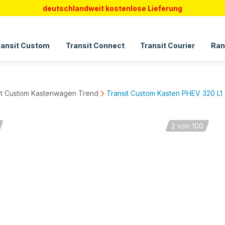
deutschlandweit kostenlose Lieferung
ransit Custom
Transit Connect
Transit Courier
Ran
it Custom Kastenwagen Trend
Transit Custom Kasten PHEV 320 L1
2
von 100