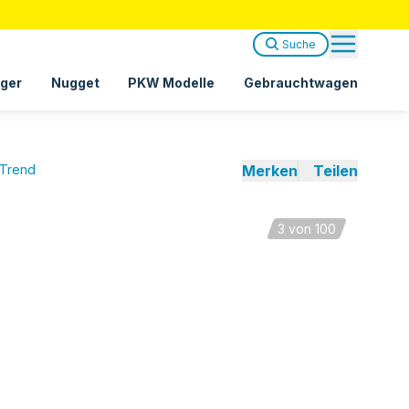
Suche
ger
Nugget
PKW Modelle
Gebrauchtwagen
 Trend
Merken
Teilen
3
von 100