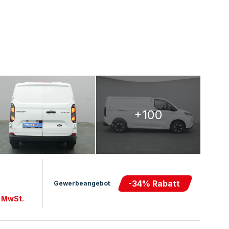
+100
-
34
% Rabatt
Gewerbeangebot
. MwSt.