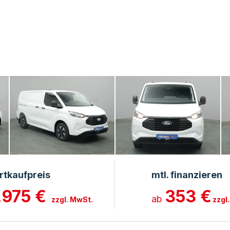
rtkaufpreis
mtl. finanzieren
.975 €
353 €
ab
zzgl. MwSt.
zzgl