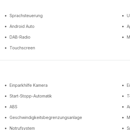
Sprachsteuerung
U
Android Auto
A
DAB-Radio
M
Touchscreen
Einparkhilfe Kamera
E
Start-Stopp-Automatik
T
ABS
A
Geschwindigkeitsbegrenzungsanlage
M
Notrufsystem
S