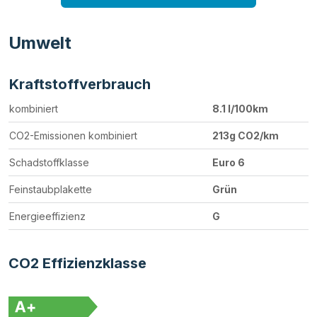
Umwelt
Kraftstoffverbrauch
kombiniert
8.1 l/100km
CO2-Emissionen kombiniert
213g CO2/km
Schadstoffklasse
Euro 6
Feinstaubplakette
Grün
Energieeffizienz
G
CO2 Effizienzklasse