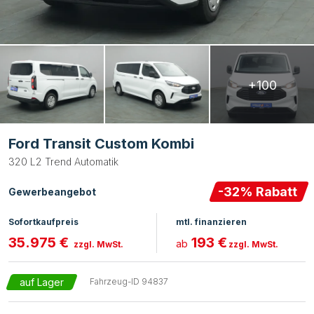
+100
Ford Transit Custom Kombi
320 L2 Trend Automatik
-
32
% Rabatt
Gewerbeangebot
Sofortkaufpreis
mtl. finanzieren
35.975 €
193 €
ab
zzgl. MwSt.
zzgl. MwSt.
auf Lager
Fahrzeug-ID
94837