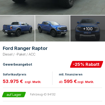
+100
Ford Ranger Raptor
Diesel / -Paket / ACC
-
25
% Rabatt
Gewerbeangebot
Sofortkaufpreis
mtl. finanzieren
53.975 €
595 €
ab
zzgl. MwSt.
zzgl. MwSt.
auf Lager
Fahrzeug-ID
94132