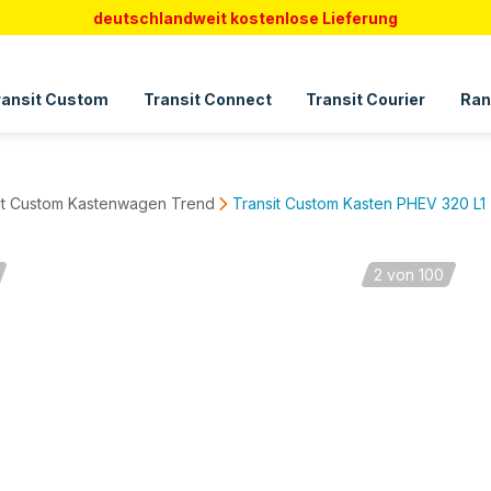
deutschlandweit kostenlose Lieferung
ransit Custom
Transit Connect
Transit Courier
Ran
it Custom Kastenwagen Trend
Transit Custom Kasten PHEV 320 L1
2
von 100