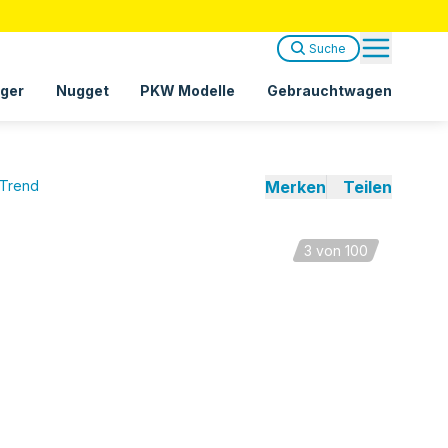
Suche
ger
Nugget
PKW Modelle
Gebrauchtwagen
 Trend
Merken
Teilen
3
von 100