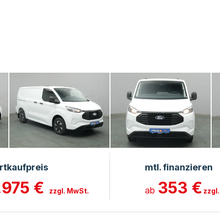
rtkaufpreis
mtl. finanzieren
.975 €
353 €
ab
zzgl. MwSt.
zzgl