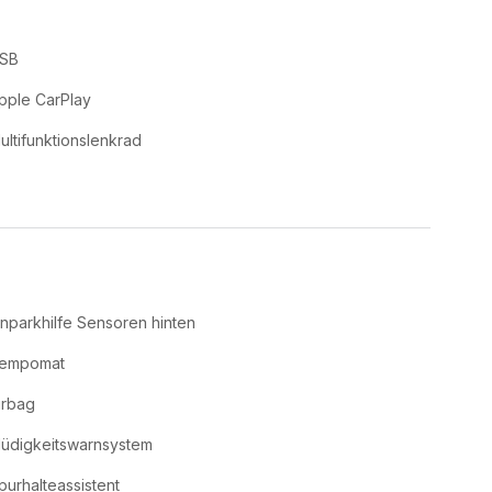
SB
pple CarPlay
ultifunktionslenkrad
inparkhilfe Sensoren hinten
empomat
irbag
üdigkeitswarnsystem
purhalteassistent