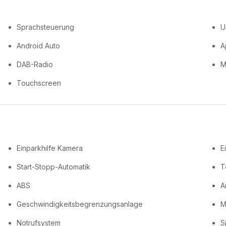
Sprachsteuerung
U
Android Auto
A
DAB-Radio
M
Touchscreen
Einparkhilfe Kamera
E
Start-Stopp-Automatik
T
ABS
A
Geschwindigkeitsbegrenzungsanlage
M
Notrufsystem
S