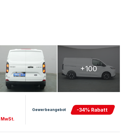
+100
-
34
% Rabatt
Gewerbeangebot
. MwSt.