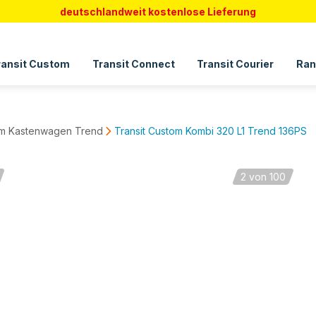
deutschlandweit kostenlose Lieferung
ransit Custom
Transit Connect
Transit Courier
Ran
tom Kastenwagen Trend
Transit Custom Kombi 320 L1 Trend 136PS
2
von 100