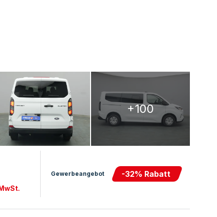
+100
-
32
% Rabatt
Gewerbeangebot
 MwSt.