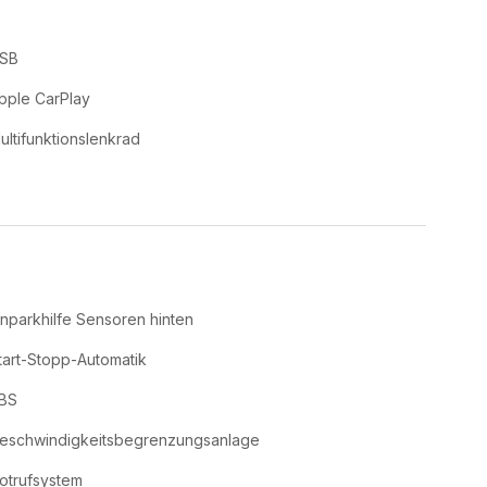
SB
pple CarPlay
ultifunktionslenkrad
inparkhilfe Sensoren hinten
tart-Stopp-Automatik
BS
eschwindigkeitsbegrenzungsanlage
otrufsystem