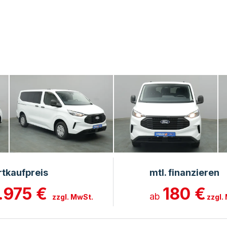
rtkaufpreis
mtl. finanzieren
.975 €
180 €
ab
zzgl. MwSt.
zzgl.