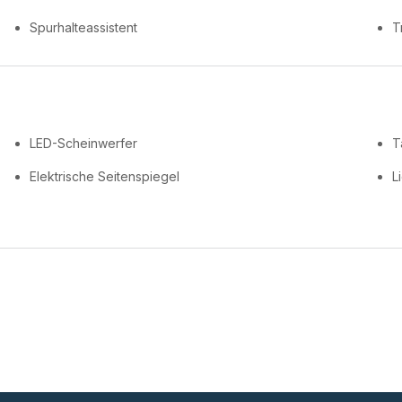
Spurhalteassistent
T
LED-Scheinwerfer
T
Elektrische Seitenspiegel
L