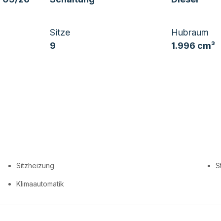
Sitze
Hubraum
9
1.996 cm³
Sitzheizung
S
Klimaautomatik