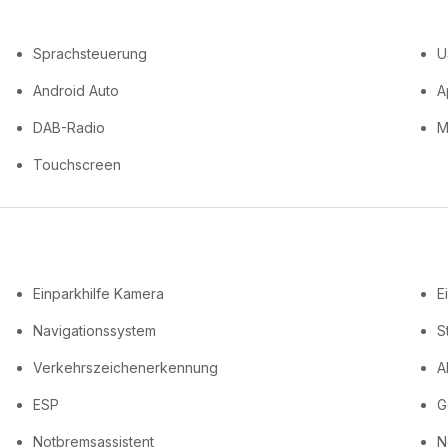
Sprachsteuerung
U
Android Auto
A
DAB-Radio
M
Touchscreen
Einparkhilfe Kamera
E
Navigationssystem
S
Verkehrszeichenerkennung
A
ESP
G
Notbremsassistent
N