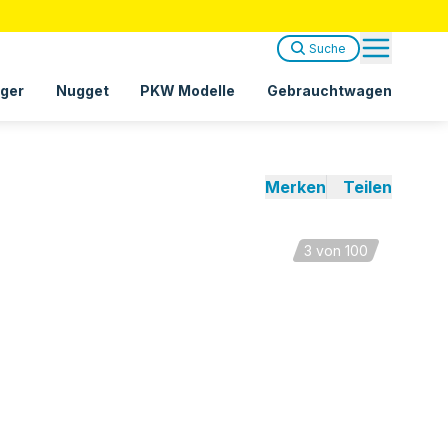
Suche
ger
Nugget
PKW Modelle
Gebrauchtwagen
Merken
Teilen
3
von 100