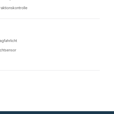
raktionskontrolle
agfahrlicht
ichtsensor