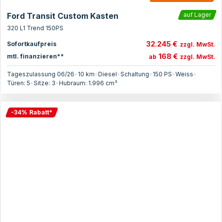
Ford Transit Custom Kasten
auf Lager
320 L1 Trend 150PS
32.245 €
Sofortkaufpreis
zzgl. MwSt.
168 €
mtl. finanzieren**
ab
zzgl. MwSt.
Tageszulassung 06/26
•
10 km
•
Diesel
•
Schaltung
•
150
PS
•
Weiss
•
Türen:
5
•
Sitze:
3
•
Hubraum:
1.996
cm³
-
34
%
Rabatt
*