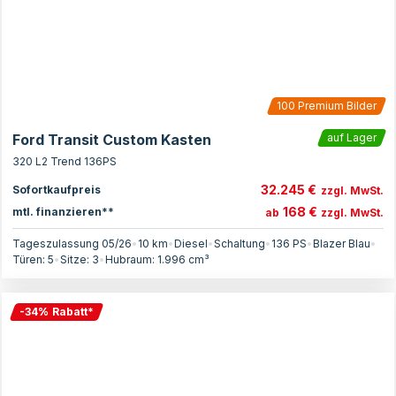
100
Premium Bilder
Ford Transit Custom Kasten
auf Lager
320 L2 Trend 136PS
32.245 €
Sofortkaufpreis
zzgl. MwSt.
168 €
mtl. finanzieren**
ab
zzgl. MwSt.
Tageszulassung 05/26
•
10 km
•
Diesel
•
Schaltung
•
136
PS
•
Blazer Blau
•
Türen:
5
•
Sitze:
3
•
Hubraum:
1.996
cm³
-
34
%
Rabatt
*