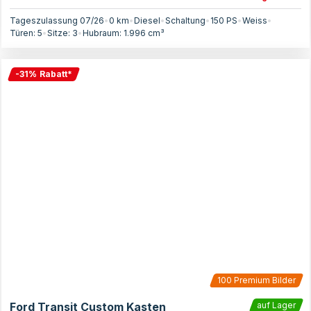
Tageszulassung 07/26
•
0 km
•
Diesel
•
Schaltung
•
150
PS
•
Weiss
•
Türen:
5
•
Sitze:
3
•
Hubraum:
1.996
cm³
-
31
%
Rabatt
*
100
Premium Bilder
Ford Transit Custom Kasten
auf Lager