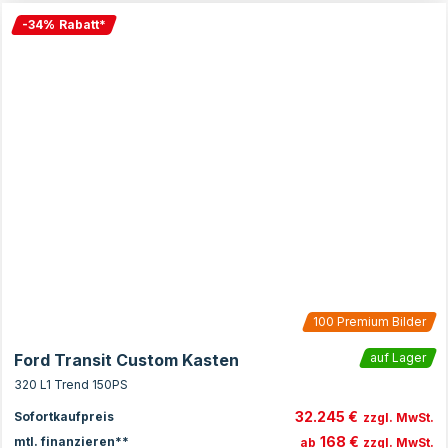
-
34
%
Rabatt
*
100
Premium Bilder
Ford Transit Custom Kasten
auf Lager
320 L1 Trend 150PS
32.245 €
Sofortkaufpreis
zzgl. MwSt.
168 €
mtl. finanzieren**
ab
zzgl. MwSt.