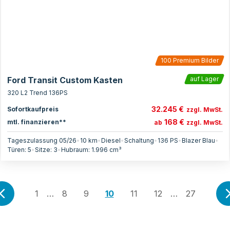
100
Premium Bilder
Ford Transit Custom Kasten
auf Lager
320 L2 Trend 136PS
32.245 €
Sofortkaufpreis
zzgl. MwSt.
168 €
mtl. finanzieren**
ab
zzgl. MwSt.
Tageszulassung 05/26
•
10 km
•
Diesel
•
Schaltung
•
136
PS
•
Blazer Blau
•
Türen:
5
•
Sitze:
3
•
Hubraum:
1.996
cm³
1
…
8
9
10
11
12
…
27