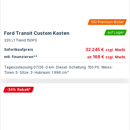
100
Premium Bilder
Ford Transit Custom Kasten
auf Lager
320 L1 Trend 150PS
32.245 €
Sofortkaufpreis
zzgl. MwSt.
168 €
mtl. finanzieren**
ab
zzgl. MwSt.
Tageszulassung 07/26
•
0 km
•
Diesel
•
Schaltung
•
150
PS
•
Weiss
•
Türen:
5
•
Sitze:
3
•
Hubraum:
1.996
cm³
-
34
%
Rabatt
*