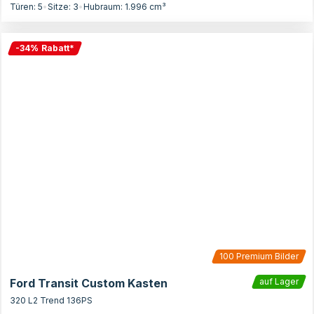
Türen:
5
•
Sitze:
3
•
Hubraum:
1.996
cm³
-
34
%
Rabatt
*
100
Premium Bilder
Ford Transit Custom Kasten
auf Lager
320 L2 Trend 136PS