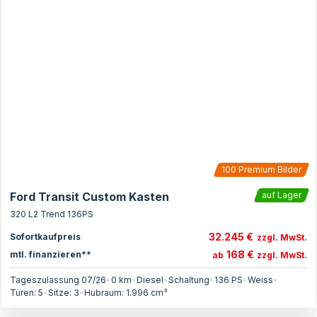
100
Premium Bilder
Ford Transit Custom Kasten
auf Lager
320 L2 Trend 136PS
32.245 €
Sofortkaufpreis
zzgl. MwSt.
168 €
mtl. finanzieren**
ab
zzgl. MwSt.
Tageszulassung 07/26
•
0 km
•
Diesel
•
Schaltung
•
136
PS
•
Weiss
•
Türen:
5
•
Sitze:
3
•
Hubraum:
1.996
cm³