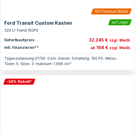
100
Premium Bilder
Ford Transit Custom Kasten
auf Lager
320 L1 Trend 150PS
32.245 €
Sofortkaufpreis
zzgl. MwSt.
168 €
mtl. finanzieren**
ab
zzgl. MwSt.
Tageszulassung 07/26
•
0 km
•
Diesel
•
Schaltung
•
150
PS
•
Weiss
•
Türen:
5
•
Sitze:
3
•
Hubraum:
1.996
cm³
-
34
%
Rabatt
*