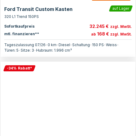
Ford Transit Custom Kasten
auf Lager
320 L1 Trend 150PS
32.245 €
Sofortkaufpreis
zzgl. MwSt.
168 €
mtl. finanzieren**
ab
zzgl. MwSt.
Tageszulassung 07/26
•
0 km
•
Diesel
•
Schaltung
•
150
PS
•
Weiss
•
Türen:
5
•
Sitze:
3
•
Hubraum:
1.996
cm³
-
34
%
Rabatt
*