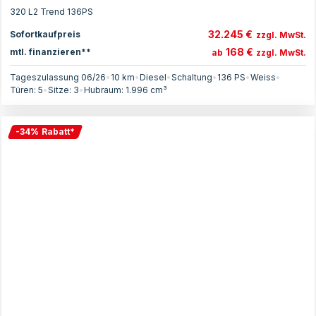
320 L2 Trend 136PS
32.245 €
Sofortkaufpreis
zzgl. MwSt.
168 €
mtl. finanzieren**
ab
zzgl. MwSt.
Tageszulassung 06/26
•
10 km
•
Diesel
•
Schaltung
•
136
PS
•
Weiss
•
Türen:
5
•
Sitze:
3
•
Hubraum:
1.996
cm³
-
34
%
Rabatt
*