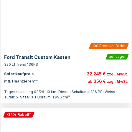
100
Premium Bilder
Ford Transit Custom Kasten
auf Lager
320 L1 Trend 136PS
32.245 €
Sofortkaufpreis
zzgl. MwSt.
356 €
mtl. finanzieren**
ab
zzgl. MwSt.
Tageszulassung 03/26
•
10 km
•
Diesel
•
Schaltung
•
136
PS
•
Weiss
•
Türen:
5
•
Sitze:
3
•
Hubraum:
1.996
cm³
-
34
%
Rabatt
*