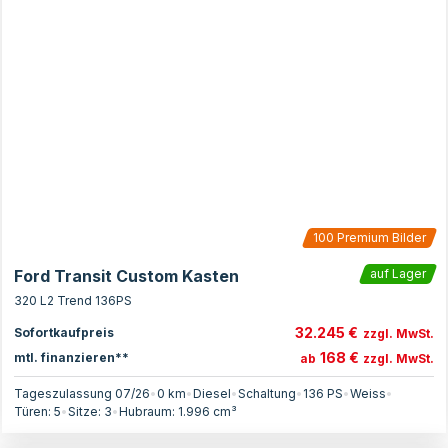
100
Premium Bilder
Ford Transit Custom Kasten
auf Lager
320 L2 Trend 136PS
32.245 €
Sofortkaufpreis
zzgl. MwSt.
168 €
mtl. finanzieren**
ab
zzgl. MwSt.
Tageszulassung 07/26
•
0 km
•
Diesel
•
Schaltung
•
136
PS
•
Weiss
•
Türen:
5
•
Sitze:
3
•
Hubraum:
1.996
cm³