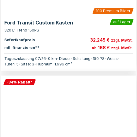
100
Premium Bilder
Ford Transit Custom Kasten
auf Lager
320 L1 Trend 150PS
32.245 €
Sofortkaufpreis
zzgl. MwSt.
168 €
mtl. finanzieren**
ab
zzgl. MwSt.
Tageszulassung 07/26
•
0 km
•
Diesel
•
Schaltung
•
150
PS
•
Weiss
•
Türen:
5
•
Sitze:
3
•
Hubraum:
1.996
cm³
-
34
%
Rabatt
*