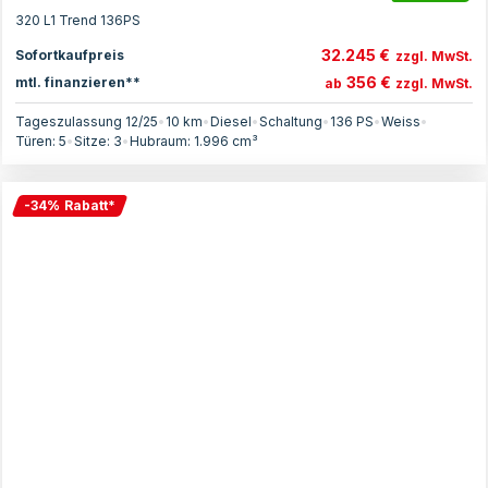
320 L1 Trend 136PS
32.245 €
Sofortkaufpreis
zzgl. MwSt.
356 €
mtl. finanzieren**
ab
zzgl. MwSt.
Tageszulassung 12/25
•
10 km
•
Diesel
•
Schaltung
•
136
PS
•
Weiss
•
Türen:
5
•
Sitze:
3
•
Hubraum:
1.996
cm³
-
34
%
Rabatt
*