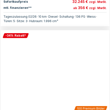
32.245 €
Sofortkaufpreis
zzgl. MwSt.
356 €
mtl. finanzieren**
ab
zzgl. MwSt.
Tageszulassung 02/26
•
10 km
•
Diesel
•
Schaltung
•
136
PS
•
Weiss
•
Türen:
5
•
Sitze:
3
•
Hubraum:
1.996
cm³
-
34
%
Rabatt
*
100
Premium Bilder