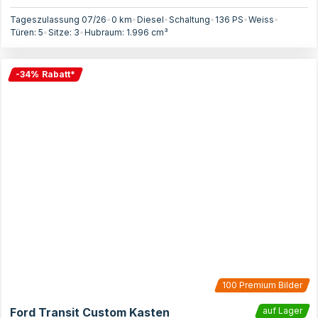
Tageszulassung 07/26
•
0 km
•
Diesel
•
Schaltung
•
136
PS
•
Weiss
•
Türen:
5
•
Sitze:
3
•
Hubraum:
1.996
cm³
-
34
%
Rabatt
*
100
Premium Bilder
Ford Transit Custom Kasten
auf Lager