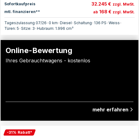
32.245 €
Sofortkaufpreis
zzgl. MwSt.
168 €
mtl. finanzieren**
ab
zzgl. MwSt.
Tageszulassung 07/26
•
0 km
•
Diesel
•
Schaltung
•
136
PS
•
Weiss
•
Türen:
5
•
Sitze:
3
•
Hubraum:
1.996
cm³
Online-Bewertung
Ihres Gebrauchtwagens - kostenlos
mehr erfahren
-
31
%
Rabatt
*