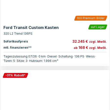
100
Premium Bilder
Ford Transit Custom Kasten
auf Lager
320 L2 Trend 136PS
32.245 €
Sofortkaufpreis
zzgl. MwSt.
168 €
mtl. finanzieren**
ab
zzgl. MwSt.
Tageszulassung 07/26
•
0 km
•
Diesel
•
Schaltung
•
136
PS
•
Weiss
•
Türen:
5
•
Sitze:
3
•
Hubraum:
1.996
cm³
-
31
%
Rabatt
*