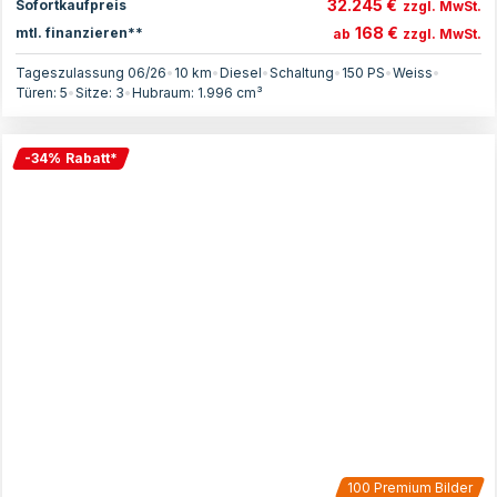
32.245 €
Sofortkaufpreis
zzgl. MwSt.
168 €
mtl. finanzieren**
ab
zzgl. MwSt.
Tageszulassung 06/26
•
10 km
•
Diesel
•
Schaltung
•
150
PS
•
Weiss
•
Türen:
5
•
Sitze:
3
•
Hubraum:
1.996
cm³
-
34
%
Rabatt
*
100
Premium Bilder