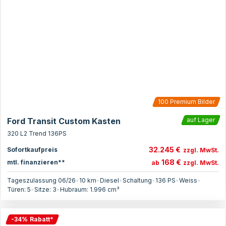
100
Premium Bilder
Ford Transit Custom Kasten
auf Lager
320 L2 Trend 136PS
32.245 €
Sofortkaufpreis
zzgl. MwSt.
168 €
mtl. finanzieren**
ab
zzgl. MwSt.
Tageszulassung 06/26
•
10 km
•
Diesel
•
Schaltung
•
136
PS
•
Weiss
•
Türen:
5
•
Sitze:
3
•
Hubraum:
1.996
cm³
-
34
%
Rabatt
*