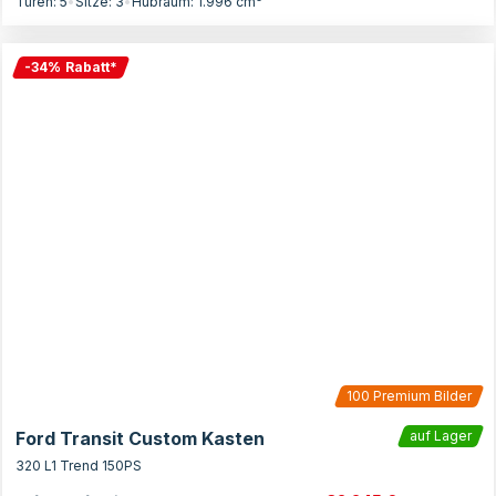
Türen:
5
•
Sitze:
3
•
Hubraum:
1.996
cm³
-
34
%
Rabatt
*
100
Premium Bilder
Ford Transit Custom Kasten
auf Lager
320 L1 Trend 150PS