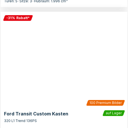
Türen:
5
•
Sitze:
3
•
Hubraum:
1.996
cm³
-
31
%
Rabatt
*
100
Premium Bilder
Ford Transit Custom Kasten
auf Lager
320 L1 Trend 136PS