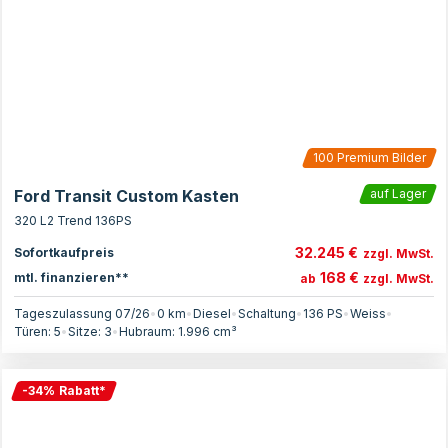
100
Premium Bilder
Ford Transit Custom Kasten
auf Lager
320 L2 Trend 136PS
32.245 €
Sofortkaufpreis
zzgl. MwSt.
168 €
mtl. finanzieren**
ab
zzgl. MwSt.
Tageszulassung 07/26
•
0 km
•
Diesel
•
Schaltung
•
136
PS
•
Weiss
•
Türen:
5
•
Sitze:
3
•
Hubraum:
1.996
cm³
-
34
%
Rabatt
*