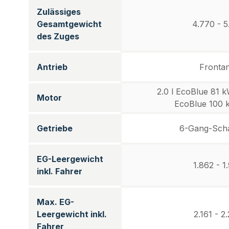
Zulässiges
Gesamtgewicht
4.770 - 5
des Zuges
Antrieb
Frontan
2.0 l EcoBlue 81 k
Motor
EcoBlue 100 
Getriebe
6-Gang-Scha
EG-Leergewicht
1.862 - 1
inkl. Fahrer
Max. EG-
Leergewicht inkl.
2.161 - 2
Fahrer