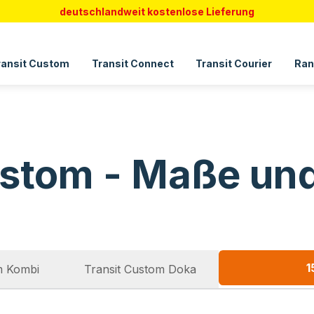
deutschlandweit kostenlose Lieferung
ransit Custom
Transit Connect
Transit Courier
Ran
ustom - Maße un
1
m Kombi
Transit Custom Doka