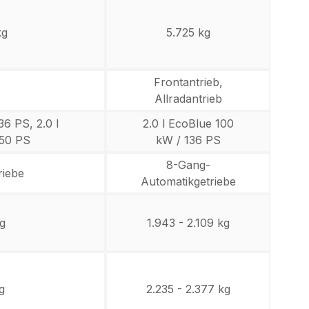
kg
5.725 kg
Frontantrieb,
Allradantrieb
36 PS, 2.0 l
2.0 l EcoBlue 100
150 PS
kW / 136 PS
8-Gang-
riebe
Automatikgetriebe
kg
1.943 - 2.109 kg
g
2.235 - 2.377 kg