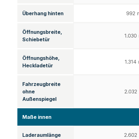
Überhang hinten
992 
Öffnungsbreite,
1.030
Schiebetür
Öffnungshöhe,
1.314
Heckladetür
Fahrzeugbreite
ohne
2.032
Außenspiegel
Maße innen
Laderaumlänge
2.602