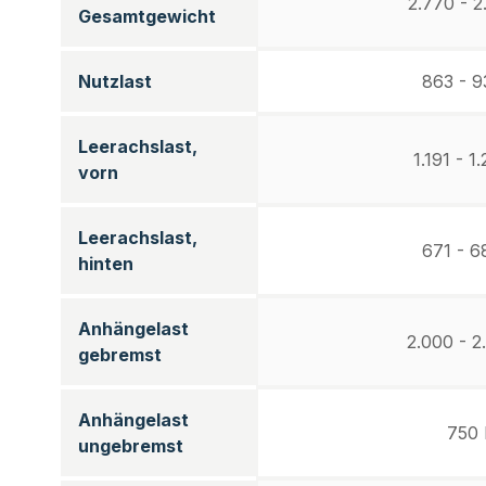
2.770 - 2
Gesamtgewicht
Nutzlast
863 - 9
Leerachslast,
1.191 - 1
vorn
Leerachslast,
671 - 6
hinten
Anhängelast
2.000 - 2
gebremst
Anhängelast
750 
ungebremst