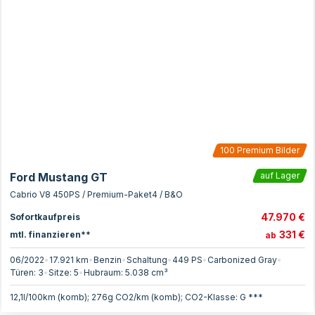
100
Premium Bilder
Ford Mustang GT
auf Lager
Cabrio V8 450PS / Premium-Paket4 / B&O
47.970 €
Sofortkaufpreis
331 €
mtl. finanzieren**
ab
06/2022
•
17.921 km
•
Benzin
•
Schaltung
•
449
PS
•
Carbonized Gray
•
Türen:
3
•
Sitze:
5
•
Hubraum:
5.038
cm³
12,1l/100km (komb); 276g CO2/km (komb); CO2-Klasse: G ***