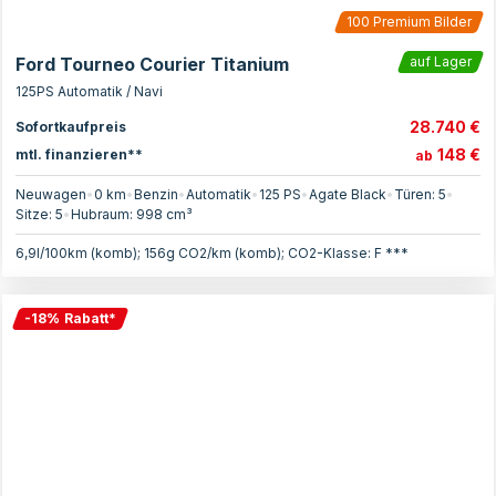
100
Premium Bilder
Ford Tourneo Courier Titanium
auf Lager
125PS Automatik / Navi
28.740 €
Sofortkaufpreis
148 €
mtl. finanzieren**
ab
Neuwagen
•
0 km
•
Benzin
•
Automatik
•
125
PS
•
Agate Black
•
Türen:
5
•
Sitze:
5
•
Hubraum:
998
cm³
6,9l/100km (komb); 156g CO2/km (komb); CO2-Klasse: F ***
-
18
%
Rabatt
*