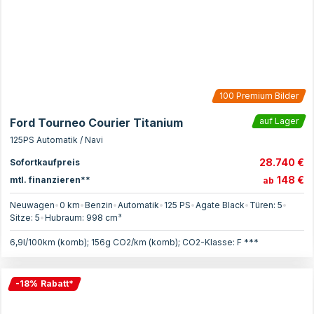
100
Premium Bilder
Ford Tourneo Courier Titanium
auf Lager
125PS Automatik / Navi
28.740 €
Sofortkaufpreis
148 €
mtl. finanzieren**
ab
Neuwagen
•
0 km
•
Benzin
•
Automatik
•
125
PS
•
Agate Black
•
Türen:
5
•
Sitze:
5
•
Hubraum:
998
cm³
6,9l/100km (komb); 156g CO2/km (komb); CO2-Klasse: F ***
-
18
%
Rabatt
*