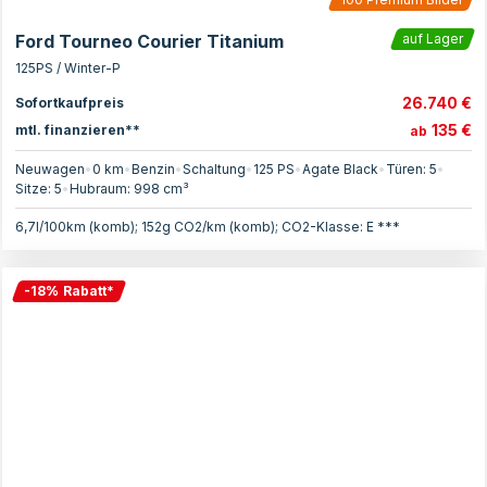
Ford Tourneo Courier Titanium
auf Lager
125PS / Winter-P
26.740 €
Sofortkaufpreis
135 €
mtl. finanzieren**
ab
Neuwagen
•
0 km
•
Benzin
•
Schaltung
•
125
PS
•
Agate Black
•
Türen:
5
•
Sitze:
5
•
Hubraum:
998
cm³
6,7l/100km (komb); 152g CO2/km (komb); CO2-Klasse: E ***
-
18
%
Rabatt
*