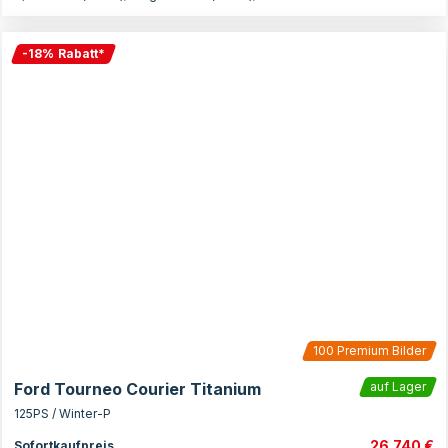
-
18
%
Rabatt
*
100
Premium Bilder
Ford Tourneo Courier Titanium
auf Lager
125PS / Winter-P
26.740 €
Sofortkaufpreis