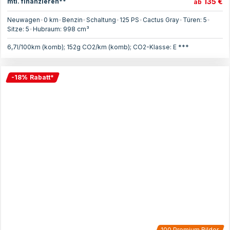
135 €
mtl. finanzieren**
ab
Neuwagen
•
0 km
•
Benzin
•
Schaltung
•
125
PS
•
Cactus Gray
•
Türen:
5
•
Sitze:
5
•
Hubraum:
998
cm³
6,7l/100km (komb); 152g CO2/km (komb); CO2-Klasse: E ***
-
18
%
Rabatt
*
100
Premium Bilder