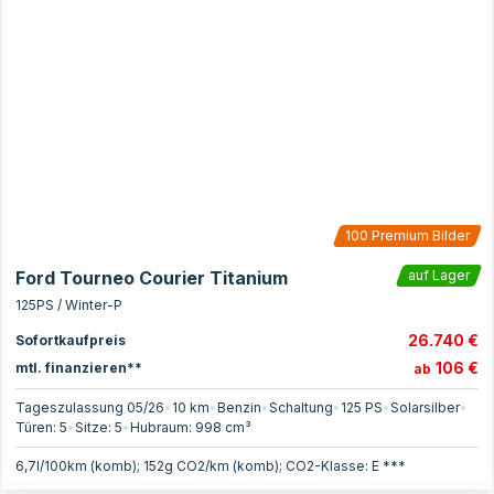
100
Premium Bilder
Ford Tourneo Courier Titanium
auf Lager
125PS / Winter-P
26.740 €
Sofortkaufpreis
106 €
mtl. finanzieren**
ab
Tageszulassung 05/26
•
10 km
•
Benzin
•
Schaltung
•
125
PS
•
Solarsilber
•
Türen:
5
•
Sitze:
5
•
Hubraum:
998
cm³
6,7l/100km (komb); 152g CO2/km (komb); CO2-Klasse: E ***