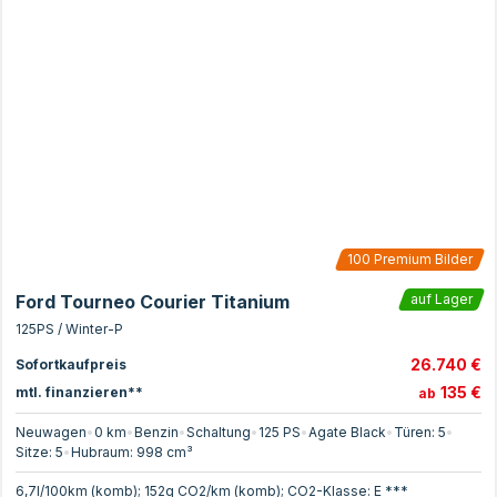
100
Premium Bilder
Ford Tourneo Courier Titanium
auf Lager
125PS / Winter-P
26.740 €
Sofortkaufpreis
135 €
mtl. finanzieren**
ab
Neuwagen
•
0 km
•
Benzin
•
Schaltung
•
125
PS
•
Agate Black
•
Türen:
5
•
Sitze:
5
•
Hubraum:
998
cm³
6,7l/100km (komb); 152g CO2/km (komb); CO2-Klasse: E ***