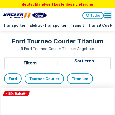
deutschlandweit kostenlose Lieferung
Suche
Transporter
Elektro-Transporter
Transit
Transit Custo
Ford Tourneo Courier Titanium
9 Ford Tourneo Courier Titanium Angebote
Filtern
Ford
Tourneo Courier
Titanium
-
18
%
Rabatt
*