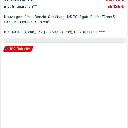
135 €
mtl. finanzieren**
ab
Neuwagen
•
0 km
•
Benzin
•
Schaltung
•
125
PS
•
Agate Black
•
Türen:
5
•
Sitze:
5
•
Hubraum:
998
cm³
6,7l/100km (komb); 152g CO2/km (komb); CO2-Klasse: E ***
-
18
%
Rabatt
*