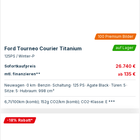
100
Premium Bilder
Ford Tourneo Courier Titanium
auf Lager
125PS / Winter-P
26.740 €
Sofortkaufpreis
135 €
mtl. finanzieren**
ab
Neuwagen
•
0 km
•
Benzin
•
Schaltung
•
125
PS
•
Agate Black
•
Türen:
5
•
Sitze:
5
•
Hubraum:
998
cm³
6,7l/100km (komb); 152g CO2/km (komb); CO2-Klasse: E ***
-
18
%
Rabatt
*