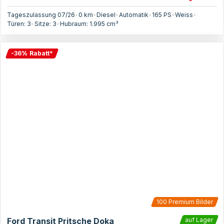
Tageszulassung 07/26
•
0 km
•
Diesel
•
Automatik
•
165
PS
•
Weiss
•
Türen:
3
•
Sitze:
3
•
Hubraum:
1.995
cm³
-
36
%
Rabatt
*
100
Premium Bilder
Ford Transit Pritsche Doka
auf Lager