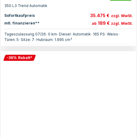
350 L3 Trend Automatik
35.475 €
Sofortkaufpreis
zzgl. MwSt.
189 €
mtl. finanzieren**
ab
zzgl. MwSt.
Tageszulassung 07/26
•
0 km
•
Diesel
•
Automatik
•
165
PS
•
Weiss
•
Türen:
5
•
Sitze:
7
•
Hubraum:
1.995
cm³
-
36
%
Rabatt
*