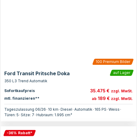
100
Premium Bilder
Ford Transit Pritsche Doka
auf Lager
350 L3 Trend Automatik
35.475 €
Sofortkaufpreis
zzgl. MwSt.
189 €
mtl. finanzieren**
ab
zzgl. MwSt.
Tageszulassung 06/26
•
10 km
•
Diesel
•
Automatik
•
165
PS
•
Weiss
•
Türen:
5
•
Sitze:
7
•
Hubraum:
1.995
cm³
-
36
%
Rabatt
*