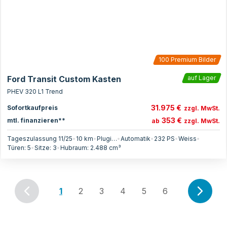
100
Premium Bilder
Ford Transit Custom Kasten
auf Lager
PHEV 320 L1 Trend
31.975 €
Sofortkaufpreis
zzgl. MwSt.
353 €
mtl. finanzieren**
ab
zzgl. MwSt.
Tageszulassung 11/25
•
10 km
•
Plugin-Hybrid
•
Automatik
•
232
PS
•
Weiss
•
Türen:
5
•
Sitze:
3
•
Hubraum:
2.488
cm³
1
2
3
4
5
6