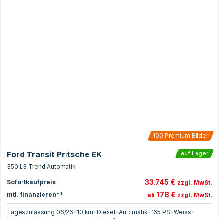
100
Premium Bilder
Ford Transit Pritsche EK
auf Lager
350 L3 Trend Automatik
33.745 €
Sofortkaufpreis
zzgl. MwSt.
178 €
mtl. finanzieren**
ab
zzgl. MwSt.
Tageszulassung 06/26
•
10 km
•
Diesel
•
Automatik
•
165
PS
•
Weiss
•