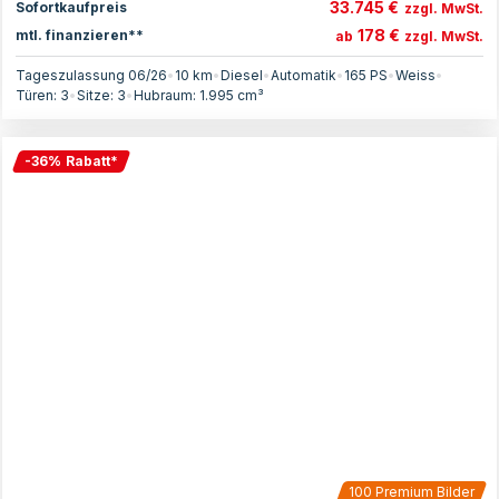
33.745 €
Sofortkaufpreis
zzgl. MwSt.
178 €
mtl. finanzieren**
ab
zzgl. MwSt.
Tageszulassung 06/26
•
10 km
•
Diesel
•
Automatik
•
165
PS
•
Weiss
•
Türen:
3
•
Sitze:
3
•
Hubraum:
1.995
cm³
-
36
%
Rabatt
*
100
Premium Bilder