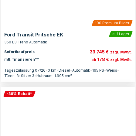
100
Premium Bilder
Ford Transit Pritsche EK
auf Lager
350 L3 Trend Automatik
33.745 €
Sofortkaufpreis
zzgl. MwSt.
178 €
mtl. finanzieren**
ab
zzgl. MwSt.
Tageszulassung 07/26
•
0 km
•
Diesel
•
Automatik
•
165
PS
•
Weiss
•
Türen:
3
•
Sitze:
3
•
Hubraum:
1.995
cm³
-
36
%
Rabatt
*