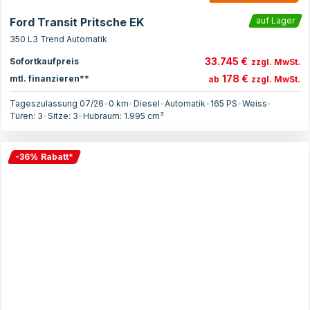
Ford Transit Pritsche EK
auf Lager
350 L3 Trend Automatik
33.745 €
Sofortkaufpreis
zzgl. MwSt.
178 €
mtl. finanzieren**
ab
zzgl. MwSt.
Tageszulassung 07/26
•
0 km
•
Diesel
•
Automatik
•
165
PS
•
Weiss
•
Türen:
3
•
Sitze:
3
•
Hubraum:
1.995
cm³
-
36
%
Rabatt
*