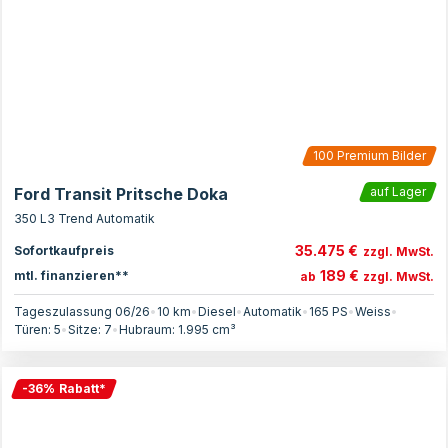
100
Premium Bilder
Ford Transit Pritsche Doka
auf Lager
350 L3 Trend Automatik
35.475 €
Sofortkaufpreis
zzgl. MwSt.
189 €
mtl. finanzieren**
ab
zzgl. MwSt.
Tageszulassung 06/26
•
10 km
•
Diesel
•
Automatik
•
165
PS
•
Weiss
•
Türen:
5
•
Sitze:
7
•
Hubraum:
1.995
cm³
-
36
%
Rabatt
*