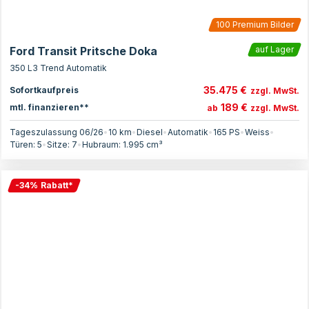
100
Premium Bilder
Ford Transit Pritsche Doka
auf Lager
350 L3 Trend Automatik
35.475 €
Sofortkaufpreis
zzgl. MwSt.
189 €
mtl. finanzieren**
ab
zzgl. MwSt.
Tageszulassung 06/26
•
10 km
•
Diesel
•
Automatik
•
165
PS
•
Weiss
•
Türen:
5
•
Sitze:
7
•
Hubraum:
1.995
cm³
-
34
%
Rabatt
*