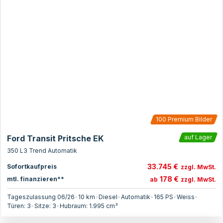
100
Premium Bilder
Ford Transit Pritsche EK
auf Lager
350 L3 Trend Automatik
33.745 €
Sofortkaufpreis
zzgl. MwSt.
178 €
mtl. finanzieren**
ab
zzgl. MwSt.
Tageszulassung 06/26
•
10 km
•
Diesel
•
Automatik
•
165
PS
•
Weiss
•
Türen:
3
•
Sitze:
3
•
Hubraum:
1.995
cm³