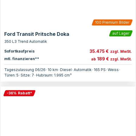
100
Premium Bilder
Ford Transit Pritsche Doka
auf Lager
350 L3 Trend Automatik
35.475 €
Sofortkaufpreis
zzgl. MwSt.
189 €
mtl. finanzieren**
ab
zzgl. MwSt.
Tageszulassung 06/26
•
10 km
•
Diesel
•
Automatik
•
165
PS
•
Weiss
•
Türen:
5
•
Sitze:
7
•
Hubraum:
1.995
cm³
-
36
%
Rabatt
*