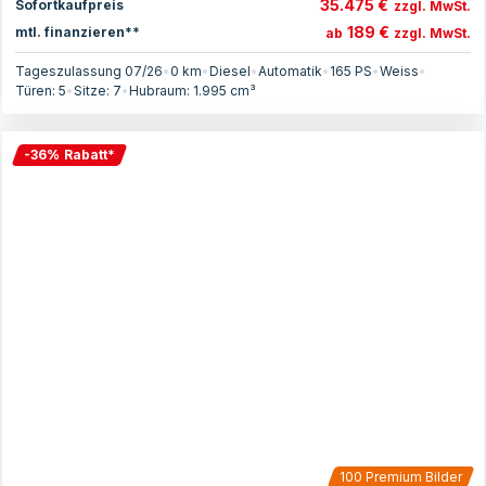
35.475 €
Sofortkaufpreis
zzgl. MwSt.
189 €
mtl. finanzieren**
ab
zzgl. MwSt.
Tageszulassung 07/26
•
0 km
•
Diesel
•
Automatik
•
165
PS
•
Weiss
•
Türen:
5
•
Sitze:
7
•
Hubraum:
1.995
cm³
-
36
%
Rabatt
*
100
Premium Bilder