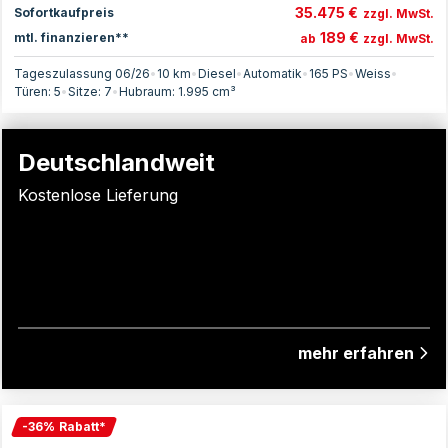
35.475 €
Sofortkaufpreis
zzgl. MwSt.
189 €
mtl. finanzieren**
ab
zzgl. MwSt.
Tageszulassung 06/26
•
10 km
•
Diesel
•
Automatik
•
165
PS
•
Weiss
•
Türen:
5
•
Sitze:
7
•
Hubraum:
1.995
cm³
Deutschlandweit
Kostenlose Lieferung
mehr erfahren
-
36
%
Rabatt
*