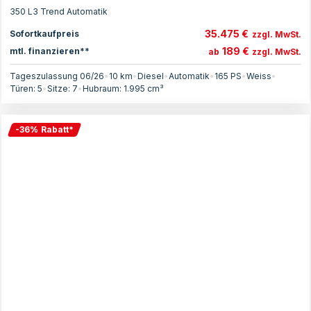
350 L3 Trend Automatik
35.475 €
Sofortkaufpreis
zzgl. MwSt.
189 €
mtl. finanzieren**
ab
zzgl. MwSt.
Tageszulassung 06/26
•
10 km
•
Diesel
•
Automatik
•
165
PS
•
Weiss
•
Türen:
5
•
Sitze:
7
•
Hubraum:
1.995
cm³
-
36
%
Rabatt
*