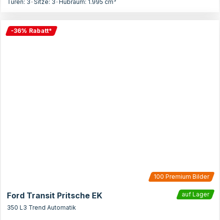
Türen:
3
•
Sitze:
3
•
Hubraum:
1.995
cm³
-
36
%
Rabatt
*
100
Premium Bilder
Ford Transit Pritsche EK
auf Lager
350 L3 Trend Automatik