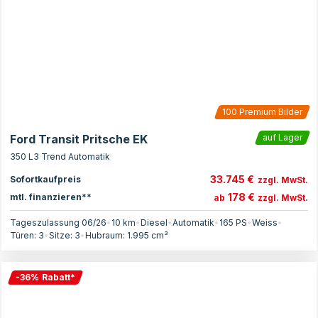
100
Premium Bilder
Ford Transit Pritsche EK
auf Lager
350 L3 Trend Automatik
33.745 €
Sofortkaufpreis
zzgl. MwSt.
178 €
mtl. finanzieren**
ab
zzgl. MwSt.
Tageszulassung 06/26
•
10 km
•
Diesel
•
Automatik
•
165
PS
•
Weiss
•
Türen:
3
•
Sitze:
3
•
Hubraum:
1.995
cm³
-
36
%
Rabatt
*