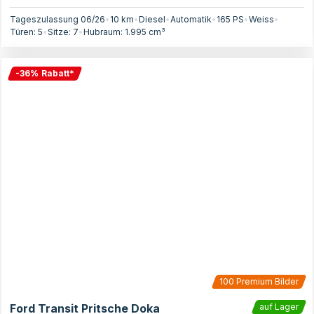
Tageszulassung 06/26
•
10 km
•
Diesel
•
Automatik
•
165
PS
•
Weiss
•
Türen:
5
•
Sitze:
7
•
Hubraum:
1.995
cm³
-
36
%
Rabatt
*
100
Premium Bilder
Ford Transit Pritsche Doka
auf Lager