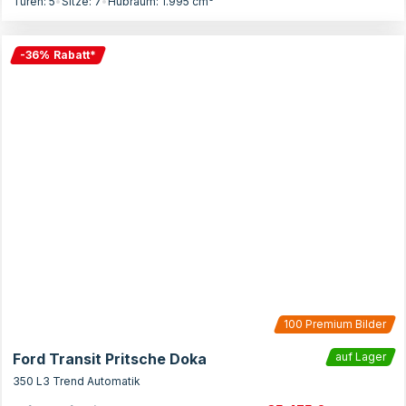
Türen:
5
•
Sitze:
7
•
Hubraum:
1.995
cm³
-
36
%
Rabatt
*
100
Premium Bilder
Ford Transit Pritsche Doka
auf Lager
350 L3 Trend Automatik