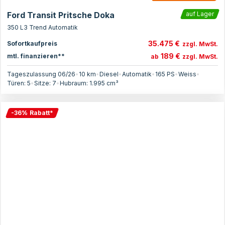
Ford Transit Pritsche Doka
auf Lager
350 L3 Trend Automatik
35.475 €
Sofortkaufpreis
zzgl. MwSt.
189 €
mtl. finanzieren**
ab
zzgl. MwSt.
Tageszulassung 06/26
•
10 km
•
Diesel
•
Automatik
•
165
PS
•
Weiss
•
Türen:
5
•
Sitze:
7
•
Hubraum:
1.995
cm³
-
36
%
Rabatt
*