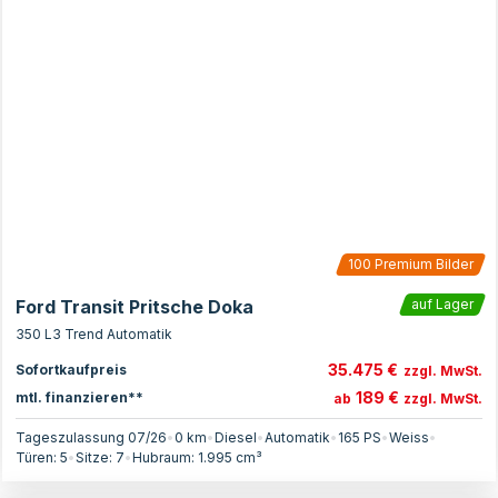
100
Premium Bilder
Ford Transit Pritsche Doka
auf Lager
350 L3 Trend Automatik
35.475 €
Sofortkaufpreis
zzgl. MwSt.
189 €
mtl. finanzieren**
ab
zzgl. MwSt.
Tageszulassung 07/26
•
0 km
•
Diesel
•
Automatik
•
165
PS
•
Weiss
•
Türen:
5
•
Sitze:
7
•
Hubraum:
1.995
cm³