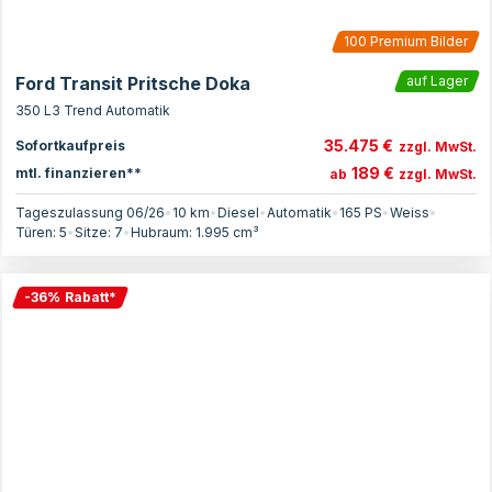
100
Premium Bilder
Ford Transit Pritsche Doka
auf Lager
350 L3 Trend Automatik
35.475 €
Sofortkaufpreis
zzgl. MwSt.
189 €
mtl. finanzieren**
ab
zzgl. MwSt.
Tageszulassung 06/26
•
10 km
•
Diesel
•
Automatik
•
165
PS
•
Weiss
•
Türen:
5
•
Sitze:
7
•
Hubraum:
1.995
cm³
-
36
%
Rabatt
*