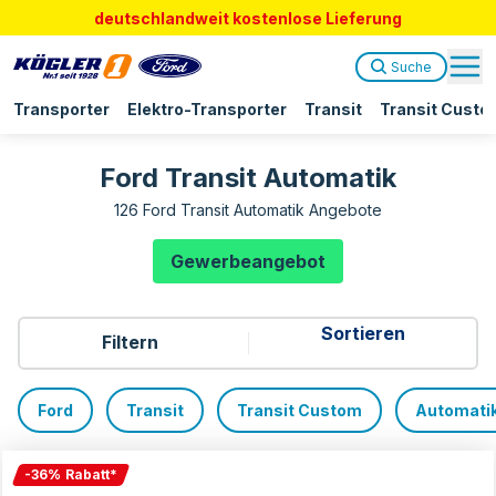
deutschlandweit kostenlose Lieferung
Suche
Transporter
Elektro-Transporter
Transit
Transit Custo
Ford Transit Automatik
126 Ford Transit Automatik Angebote
Gewerbeangebot
Filtern
Ford
Transit
Transit Custom
Automati
-
36
%
Rabatt
*