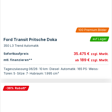
100
Premium Bilder
Ford Transit Pritsche Doka
auf Lager
350 L3 Trend Automatik
35.475 €
Sofortkaufpreis
zzgl. MwSt.
189 €
mtl. finanzieren**
ab
zzgl. MwSt.
Tageszulassung 06/26
•
10 km
•
Diesel
•
Automatik
•
165
PS
•
Weiss
•
Türen:
5
•
Sitze:
7
•
Hubraum:
1.995
cm³
-
36
%
Rabatt
*