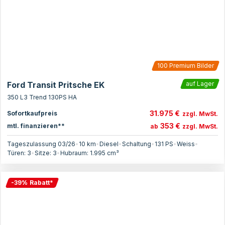
100
Premium Bilder
Ford Transit Pritsche EK
auf Lager
350 L3 Trend 130PS HA
31.975 €
Sofortkaufpreis
zzgl. MwSt.
353 €
mtl. finanzieren**
ab
zzgl. MwSt.
Tageszulassung 03/26
•
10 km
•
Diesel
•
Schaltung
•
131
PS
•
Weiss
•
Türen:
3
•
Sitze:
3
•
Hubraum:
1.995
cm³
-
39
%
Rabatt
*