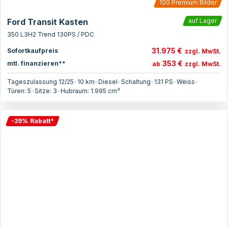
100
Premium Bilder
Ford Transit Kasten
auf Lager
350 L3H2 Trend 130PS / PDC
31.975 €
Sofortkaufpreis
zzgl. MwSt.
353 €
mtl. finanzieren**
ab
zzgl. MwSt.
Tageszulassung 12/25
•
10 km
•
Diesel
•
Schaltung
•
131
PS
•
Weiss
•
Türen:
5
•
Sitze:
3
•
Hubraum:
1.995
cm³
-
39
%
Rabatt
*