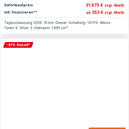
31.975 €
Sofortkaufpreis
zzgl. MwSt.
353 €
mtl. finanzieren**
ab
zzgl. MwSt.
Tageszulassung 12/25
•
10 km
•
Diesel
•
Schaltung
•
131
PS
•
Weiss
•
Türen:
5
•
Sitze:
3
•
Hubraum:
1.995
cm³
-
41
%
Rabatt
*