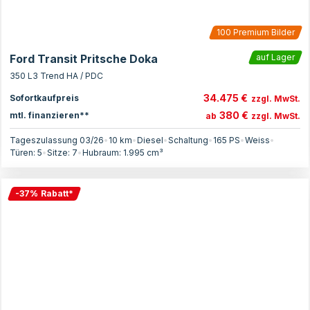
100
Premium Bilder
Ford Transit Pritsche Doka
auf Lager
350 L3 Trend HA / PDC
34.475 €
Sofortkaufpreis
zzgl. MwSt.
380 €
mtl. finanzieren**
ab
zzgl. MwSt.
Tageszulassung 03/26
•
10 km
•
Diesel
•
Schaltung
•
165
PS
•
Weiss
•
Türen:
5
•
Sitze:
7
•
Hubraum:
1.995
cm³
-
37
%
Rabatt
*