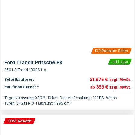
100
Premium Bilder
Ford Transit Pritsche EK
auf Lager
350 L3 Trend 130PS HA
31.975 €
Sofortkaufpreis
zzgl. MwSt.
353 €
mtl. finanzieren**
ab
zzgl. MwSt.
Tageszulassung 03/26
•
10 km
•
Diesel
•
Schaltung
•
131
PS
•
Weiss
•
Türen:
3
•
Sitze:
3
•
Hubraum:
1.995
cm³
-
39
%
Rabatt
*