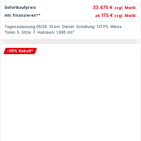
33.475 €
Sofortkaufpreis
zzgl. MwSt.
175 €
mtl. finanzieren**
ab
zzgl. MwSt.
Tageszulassung 05/26
•
10 km
•
Diesel
•
Schaltung
•
131
PS
•
Weiss
•
Türen:
5
•
Sitze:
7
•
Hubraum:
1.995
cm³
-
39
%
Rabatt
*