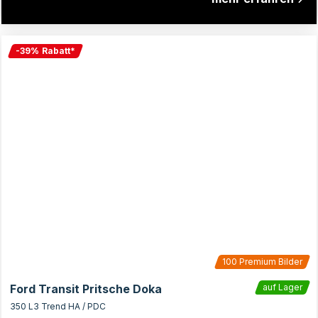
-
39
%
Rabatt
*
100
Premium Bilder
Ford Transit Pritsche Doka
auf Lager
350 L3 Trend HA / PDC