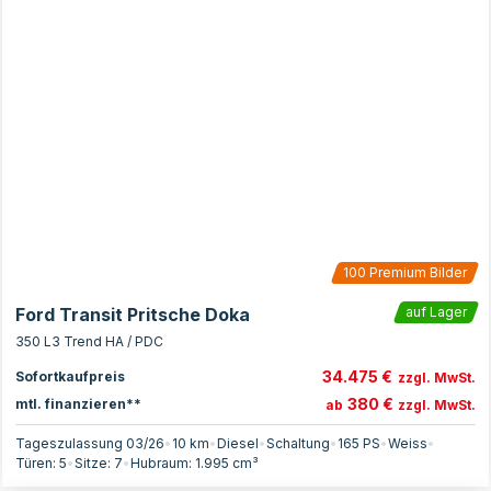
100
Premium Bilder
Ford Transit Pritsche Doka
auf Lager
350 L3 Trend HA / PDC
34.475 €
Sofortkaufpreis
zzgl. MwSt.
380 €
mtl. finanzieren**
ab
zzgl. MwSt.
Tageszulassung 03/26
•
10 km
•
Diesel
•
Schaltung
•
165
PS
•
Weiss
•
Türen:
5
•
Sitze:
7
•
Hubraum:
1.995
cm³