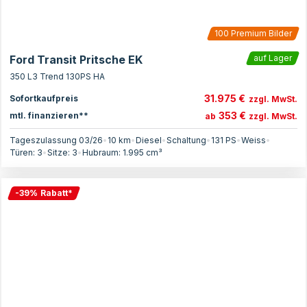
100
Premium Bilder
Ford Transit Pritsche EK
auf Lager
350 L3 Trend 130PS HA
31.975 €
Sofortkaufpreis
zzgl. MwSt.
353 €
mtl. finanzieren**
ab
zzgl. MwSt.
Tageszulassung 03/26
•
10 km
•
Diesel
•
Schaltung
•
131
PS
•
Weiss
•
Türen:
3
•
Sitze:
3
•
Hubraum:
1.995
cm³
-
39
%
Rabatt
*