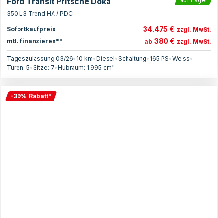
Ford Transit Pritsche Doka
auf Lager
350 L3 Trend HA / PDC
34.475 €
Sofortkaufpreis
zzgl. MwSt.
380 €
mtl. finanzieren**
ab
zzgl. MwSt.
Tageszulassung 03/26
•
10 km
•
Diesel
•
Schaltung
•
165
PS
•
Weiss
•
Türen:
5
•
Sitze:
7
•
Hubraum:
1.995
cm³
-
39
%
Rabatt
*