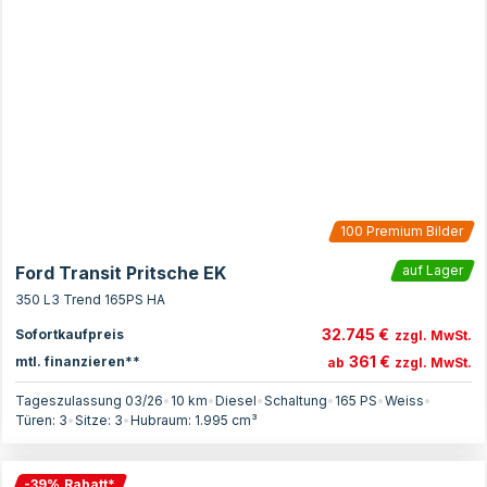
100
Premium Bilder
Ford Transit Pritsche EK
auf Lager
350 L3 Trend 165PS HA
32.745 €
Sofortkaufpreis
zzgl. MwSt.
361 €
mtl. finanzieren**
ab
zzgl. MwSt.
Tageszulassung 03/26
•
10 km
•
Diesel
•
Schaltung
•
165
PS
•
Weiss
•
Türen:
3
•
Sitze:
3
•
Hubraum:
1.995
cm³
-
39
%
Rabatt
*