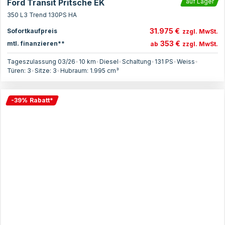
Ford Transit Pritsche EK
auf Lager
350 L3 Trend 130PS HA
31.975 €
Sofortkaufpreis
zzgl. MwSt.
353 €
mtl. finanzieren**
ab
zzgl. MwSt.
Tageszulassung 03/26
•
10 km
•
Diesel
•
Schaltung
•
131
PS
•
Weiss
•
Türen:
3
•
Sitze:
3
•
Hubraum:
1.995
cm³
-
39
%
Rabatt
*