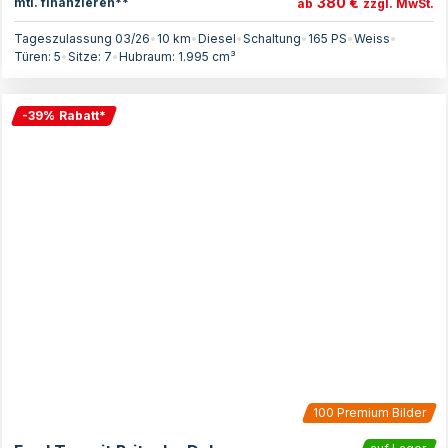
380 €
mtl. finanzieren**
ab
zzgl. MwSt.
Tageszulassung 03/26
•
10 km
•
Diesel
•
Schaltung
•
165
PS
•
Weiss
•
Türen:
5
•
Sitze:
7
•
Hubraum:
1.995
cm³
-
39
%
Rabatt
*
100
Premium Bilder