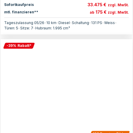
33.475 €
Sofortkaufpreis
zzgl. MwSt.
175 €
mtl. finanzieren**
ab
zzgl. MwSt.
Tageszulassung 05/26
•
10 km
•
Diesel
•
Schaltung
•
131
PS
•
Weiss
•
Türen:
5
•
Sitze:
7
•
Hubraum:
1.995
cm³
-
39
%
Rabatt
*