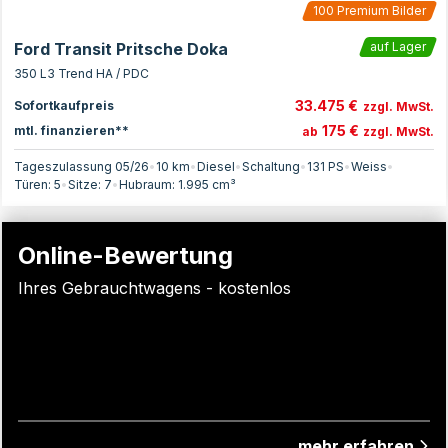
100
Premium Bilder
Ford Transit Pritsche Doka
auf Lager
350 L3 Trend HA / PDC
33.475 €
Sofortkaufpreis
zzgl. MwSt.
175 €
mtl. finanzieren**
ab
zzgl. MwSt.
Tageszulassung 05/26
•
10 km
•
Diesel
•
Schaltung
•
131
PS
•
Weiss
•
Türen:
5
•
Sitze:
7
•
Hubraum:
1.995
cm³
Online-Bewertung
Ihres Gebrauchtwagens - kostenlos
mehr erfahren