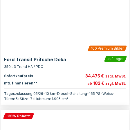
100
Premium Bilder
Ford Transit Pritsche Doka
auf Lager
350 L3 Trend HA / PDC
34.475 €
Sofortkaufpreis
zzgl. MwSt.
182 €
mtl. finanzieren**
ab
zzgl. MwSt.
Tageszulassung 05/26
•
10 km
•
Diesel
•
Schaltung
•
165
PS
•
Weiss
•
Türen:
5
•
Sitze:
7
•
Hubraum:
1.995
cm³
-
39
%
Rabatt
*