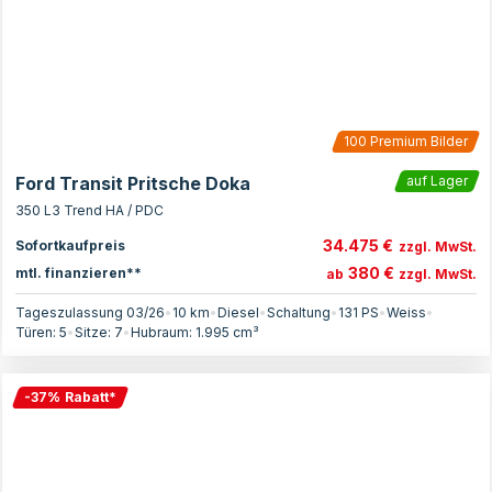
100
Premium Bilder
Ford Transit Pritsche Doka
auf Lager
350 L3 Trend HA / PDC
34.475 €
Sofortkaufpreis
zzgl. MwSt.
380 €
mtl. finanzieren**
ab
zzgl. MwSt.
Tageszulassung 03/26
•
10 km
•
Diesel
•
Schaltung
•
131
PS
•
Weiss
•
Türen:
5
•
Sitze:
7
•
Hubraum:
1.995
cm³
-
37
%
Rabatt
*