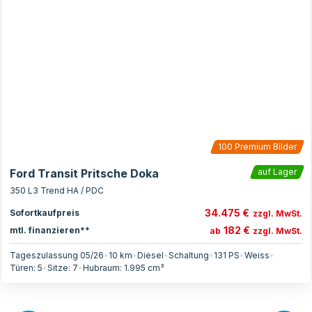
100
Premium Bilder
Ford Transit Pritsche Doka
auf Lager
350 L3 Trend HA / PDC
34.475 €
Sofortkaufpreis
zzgl. MwSt.
182 €
mtl. finanzieren**
ab
zzgl. MwSt.
Tageszulassung 05/26
•
10 km
•
Diesel
•
Schaltung
•
131
PS
•
Weiss
•
Türen:
5
•
Sitze:
7
•
Hubraum:
1.995
cm³