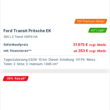
100
Premium Bilder
Ford Transit Pritsche EK
auf Lager
350 L3 Trend 130PS HA
31.975 €
Sofortkaufpreis
zzgl. MwSt.
353 €
mtl. finanzieren**
ab
zzgl. MwSt.
Tageszulassung 03/26
•
10 km
•
Diesel
•
Schaltung
•
131
PS
•
Weiss
•
Türen:
3
•
Sitze:
3
•
Hubraum:
1.995
cm³
-
39
%
Rabatt
*