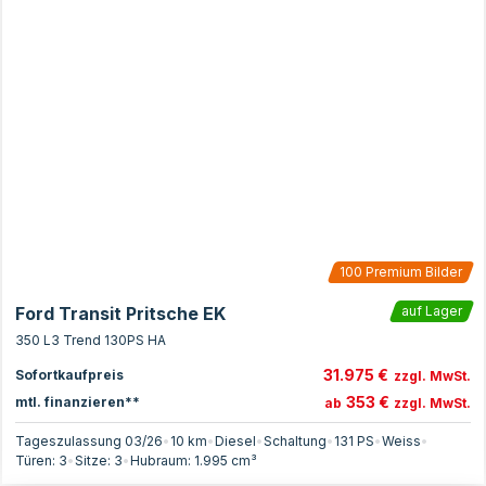
100
Premium Bilder
Ford Transit Pritsche EK
auf Lager
350 L3 Trend 130PS HA
31.975 €
Sofortkaufpreis
zzgl. MwSt.
353 €
mtl. finanzieren**
ab
zzgl. MwSt.
Tageszulassung 03/26
•
10 km
•
Diesel
•
Schaltung
•
131
PS
•
Weiss
•
Türen:
3
•
Sitze:
3
•
Hubraum:
1.995
cm³