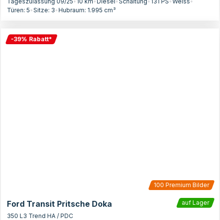
Tageszulassung 09/25
•
10 km
•
Diesel
•
Schaltung
•
131
PS
•
Weiss
•
Türen:
5
•
Sitze:
3
•
Hubraum:
1.995
cm³
-
39
%
Rabatt
*
100
Premium Bilder
Ford Transit Pritsche Doka
auf Lager
350 L3 Trend HA / PDC