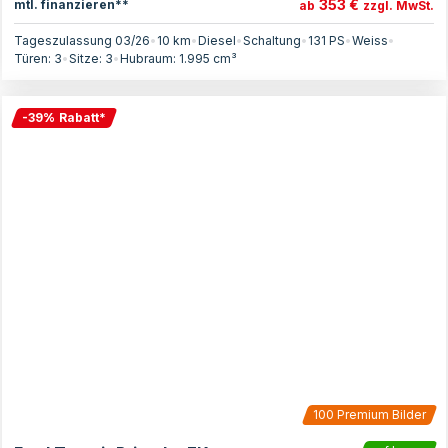
353 €
mtl. finanzieren**
ab
zzgl. MwSt.
Tageszulassung 03/26
•
10 km
•
Diesel
•
Schaltung
•
131
PS
•
Weiss
•
Türen:
3
•
Sitze:
3
•
Hubraum:
1.995
cm³
-
39
%
Rabatt
*
100
Premium Bilder