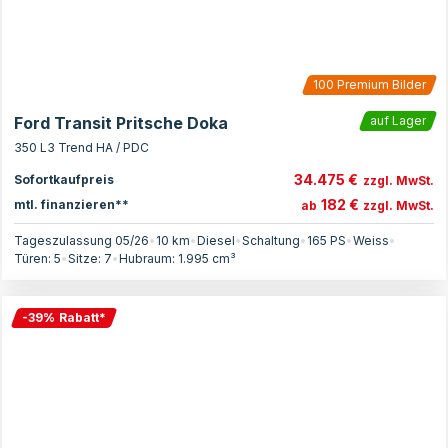
100
Premium Bilder
Ford Transit Pritsche Doka
auf Lager
350 L3 Trend HA / PDC
34.475 €
Sofortkaufpreis
zzgl. MwSt.
182 €
mtl. finanzieren**
ab
zzgl. MwSt.
Tageszulassung 05/26
•
10 km
•
Diesel
•
Schaltung
•
165
PS
•
Weiss
•
Türen:
5
•
Sitze:
7
•
Hubraum:
1.995
cm³
-
39
%
Rabatt
*