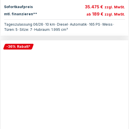
35.475 €
Sofortkaufpreis
zzgl. MwSt.
189 €
mtl. finanzieren**
ab
zzgl. MwSt.
Tageszulassung 06/26
•
10 km
•
Diesel
•
Automatik
•
165
PS
•
Weiss
•
Türen:
5
•
Sitze:
7
•
Hubraum:
1.995
cm³
-
36
%
Rabatt
*