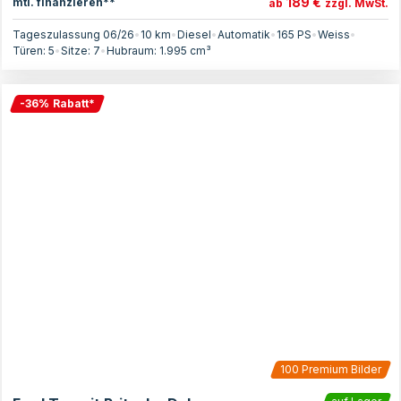
189 €
mtl. finanzieren**
ab
zzgl. MwSt.
Tageszulassung 06/26
•
10 km
•
Diesel
•
Automatik
•
165
PS
•
Weiss
•
Türen:
5
•
Sitze:
7
•
Hubraum:
1.995
cm³
-
36
%
Rabatt
*
100
Premium Bilder