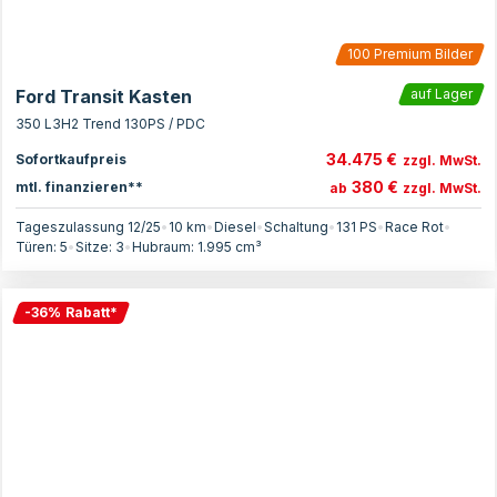
100
Premium Bilder
Ford Transit Kasten
auf Lager
350 L3H2 Trend 130PS / PDC
34.475 €
Sofortkaufpreis
zzgl. MwSt.
380 €
mtl. finanzieren**
ab
zzgl. MwSt.
Tageszulassung 12/25
•
10 km
•
Diesel
•
Schaltung
•
131
PS
•
Race Rot
•
Türen:
5
•
Sitze:
3
•
Hubraum:
1.995
cm³
-
36
%
Rabatt
*