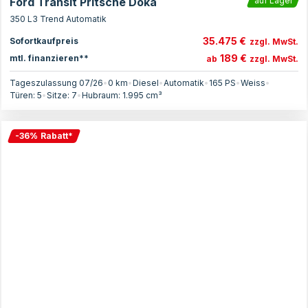
Ford Transit Pritsche Doka
auf Lager
350 L3 Trend Automatik
35.475 €
Sofortkaufpreis
zzgl. MwSt.
189 €
mtl. finanzieren**
ab
zzgl. MwSt.
Tageszulassung 07/26
•
0 km
•
Diesel
•
Automatik
•
165
PS
•
Weiss
•
Türen:
5
•
Sitze:
7
•
Hubraum:
1.995
cm³
-
36
%
Rabatt
*