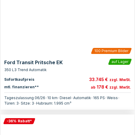
100
Premium Bilder
Ford Transit Pritsche EK
auf Lager
350 L3 Trend Automatik
33.745 €
Sofortkaufpreis
zzgl. MwSt.
178 €
mtl. finanzieren**
ab
zzgl. MwSt.
Tageszulassung 06/26
•
10 km
•
Diesel
•
Automatik
•
165
PS
•
Weiss
•
Türen:
3
•
Sitze:
3
•
Hubraum:
1.995
cm³
-
36
%
Rabatt
*