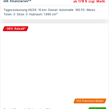
178 €
mtl. finanzieren**
ab
zzgl. MwSt.
Tageszulassung 06/26
•
10 km
•
Diesel
•
Automatik
•
165
PS
•
Weiss
•
Türen:
3
•
Sitze:
3
•
Hubraum:
1.995
cm³
-
36
%
Rabatt
*
100
Premium Bilder