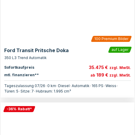
100
Premium Bilder
Ford Transit Pritsche Doka
auf Lager
350 L3 Trend Automatik
35.475 €
Sofortkaufpreis
zzgl. MwSt.
189 €
mtl. finanzieren**
ab
zzgl. MwSt.
Tageszulassung 07/26
•
0 km
•
Diesel
•
Automatik
•
165
PS
•
Weiss
•
Türen:
5
•
Sitze:
7
•
Hubraum:
1.995
cm³
-
36
%
Rabatt
*