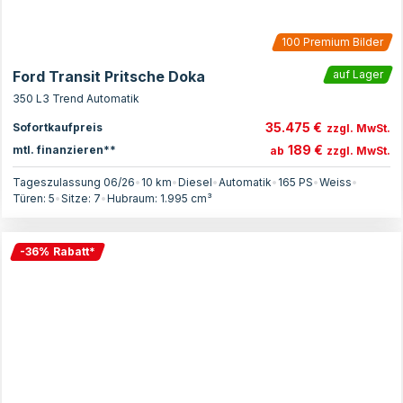
100
Premium Bilder
Ford Transit Pritsche Doka
auf Lager
350 L3 Trend Automatik
35.475 €
Sofortkaufpreis
zzgl. MwSt.
189 €
mtl. finanzieren**
ab
zzgl. MwSt.
Tageszulassung 06/26
•
10 km
•
Diesel
•
Automatik
•
165
PS
•
Weiss
•
Türen:
5
•
Sitze:
7
•
Hubraum:
1.995
cm³
-
36
%
Rabatt
*