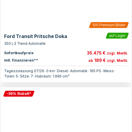
100
Premium Bilder
Ford Transit Pritsche Doka
auf Lager
350 L3 Trend Automatik
35.475 €
Sofortkaufpreis
zzgl. MwSt.
189 €
mtl. finanzieren**
ab
zzgl. MwSt.
Tageszulassung 07/26
•
0 km
•
Diesel
•
Automatik
•
165
PS
•
Weiss
•
Türen:
5
•
Sitze:
7
•
Hubraum:
1.995
cm³
-
36
%
Rabatt
*