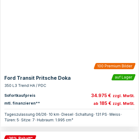
100
Premium Bilder
Ford Transit Pritsche Doka
auf Lager
350 L3 Trend HA / PDC
34.975 €
Sofortkaufpreis
zzgl. MwSt.
185 €
mtl. finanzieren**
ab
zzgl. MwSt.
Tageszulassung 06/26
•
10 km
•
Diesel
•
Schaltung
•
131
PS
•
Weiss
•
Türen:
5
•
Sitze:
7
•
Hubraum:
1.995
cm³
-
36
%
Rabatt
*