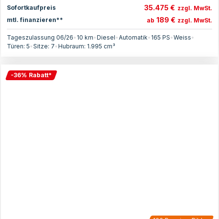
35.475 €
Sofortkaufpreis
zzgl. MwSt.
189 €
mtl. finanzieren**
ab
zzgl. MwSt.
Tageszulassung 06/26
•
10 km
•
Diesel
•
Automatik
•
165
PS
•
Weiss
•
Türen:
5
•
Sitze:
7
•
Hubraum:
1.995
cm³
-
36
%
Rabatt
*