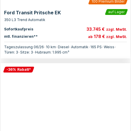
100
Premium Bilder
Ford Transit Pritsche EK
auf Lager
350 L3 Trend Automatik
33.745 €
Sofortkaufpreis
zzgl. MwSt.
178 €
mtl. finanzieren**
ab
zzgl. MwSt.
Tageszulassung 06/26
•
10 km
•
Diesel
•
Automatik
•
165
PS
•
Weiss
•
Türen:
3
•
Sitze:
3
•
Hubraum:
1.995
cm³
-
36
%
Rabatt
*