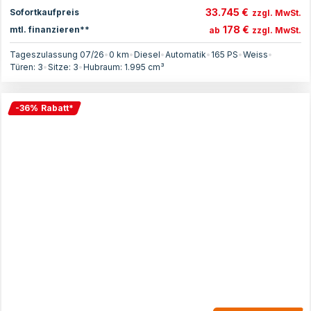
33.745 €
Sofortkaufpreis
zzgl. MwSt.
178 €
mtl. finanzieren**
ab
zzgl. MwSt.
Tageszulassung 07/26
•
0 km
•
Diesel
•
Automatik
•
165
PS
•
Weiss
•
Türen:
3
•
Sitze:
3
•
Hubraum:
1.995
cm³
-
36
%
Rabatt
*