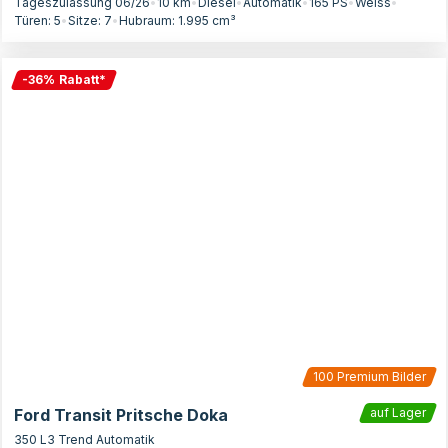
Tageszulassung 06/26
•
10 km
•
Diesel
•
Automatik
•
165
PS
•
Weiss
•
Türen:
5
•
Sitze:
7
•
Hubraum:
1.995
cm³
-
36
%
Rabatt
*
100
Premium Bilder
Ford Transit Pritsche Doka
auf Lager
350 L3 Trend Automatik