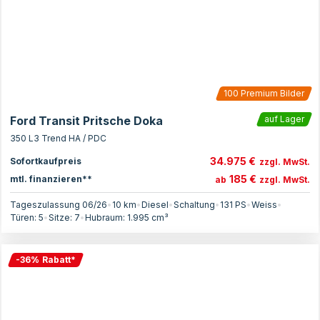
100
Premium Bilder
Ford Transit Pritsche Doka
auf Lager
350 L3 Trend HA / PDC
34.975 €
Sofortkaufpreis
zzgl. MwSt.
185 €
mtl. finanzieren**
ab
zzgl. MwSt.
Tageszulassung 06/26
•
10 km
•
Diesel
•
Schaltung
•
131
PS
•
Weiss
•
Türen:
5
•
Sitze:
7
•
Hubraum:
1.995
cm³
-
36
%
Rabatt
*