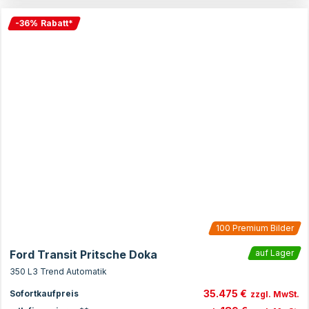
-
36
%
Rabatt
*
100
Premium Bilder
Ford Transit Pritsche Doka
auf Lager
350 L3 Trend Automatik
35.475 €
Sofortkaufpreis
zzgl. MwSt.