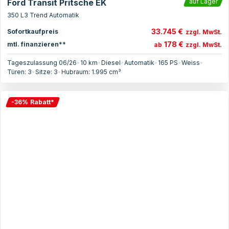
Ford Transit Pritsche EK
auf Lager
350 L3 Trend Automatik
33.745 €
Sofortkaufpreis
zzgl. MwSt.
178 €
mtl. finanzieren**
ab
zzgl. MwSt.
Tageszulassung 06/26
•
10 km
•
Diesel
•
Automatik
•
165
PS
•
Weiss
•
Türen:
3
•
Sitze:
3
•
Hubraum:
1.995
cm³
-
36
%
Rabatt
*