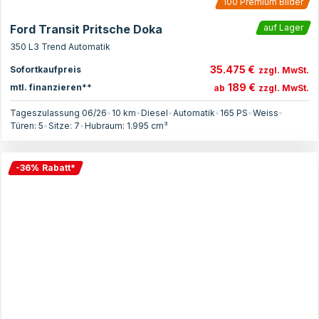
100
Premium Bilder
Ford Transit Pritsche Doka
auf Lager
350 L3 Trend Automatik
35.475 €
Sofortkaufpreis
zzgl. MwSt.
189 €
mtl. finanzieren**
ab
zzgl. MwSt.
Tageszulassung 06/26
•
10 km
•
Diesel
•
Automatik
•
165
PS
•
Weiss
•
Türen:
5
•
Sitze:
7
•
Hubraum:
1.995
cm³
-
36
%
Rabatt
*