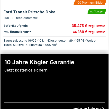
100
Premium Bilder
Ford Transit Pritsche Doka
auf Lager
350 L3 Trend Automatik
35.475 €
Sofortkaufpreis
zzgl. MwSt.
189 €
mtl. finanzieren**
ab
zzgl. MwSt.
Tageszulassung 06/26
•
10 km
•
Diesel
•
Automatik
•
165
PS
•
Weiss
•
Türen:
5
•
Sitze:
7
•
Hubraum:
1.995
cm³
10 Jahre Kögler Garantie
Jetzt kostenlos sichern
mehr erfahren