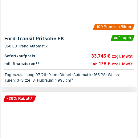
100
Premium Bilder
Ford Transit Pritsche EK
auf Lager
350 L3 Trend Automatik
33.745 €
Sofortkaufpreis
zzgl. MwSt.
178 €
mtl. finanzieren**
ab
zzgl. MwSt.
Tageszulassung 07/26
•
0 km
•
Diesel
•
Automatik
•
165
PS
•
Weiss
•
Türen:
3
•
Sitze:
3
•
Hubraum:
1.995
cm³
-
36
%
Rabatt
*