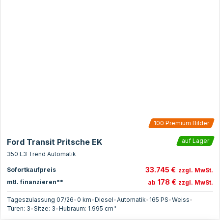
100
Premium Bilder
Ford Transit Pritsche EK
auf Lager
350 L3 Trend Automatik
33.745 €
Sofortkaufpreis
zzgl. MwSt.
178 €
mtl. finanzieren**
ab
zzgl. MwSt.
Tageszulassung 07/26
•
0 km
•
Diesel
•
Automatik
•
165
PS
•
Weiss
•
Türen:
3
•
Sitze:
3
•
Hubraum:
1.995
cm³