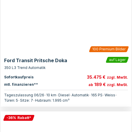
100
Premium Bilder
Ford Transit Pritsche Doka
auf Lager
350 L3 Trend Automatik
35.475 €
Sofortkaufpreis
zzgl. MwSt.
189 €
mtl. finanzieren**
ab
zzgl. MwSt.
Tageszulassung 06/26
•
10 km
•
Diesel
•
Automatik
•
165
PS
•
Weiss
•
Türen:
5
•
Sitze:
7
•
Hubraum:
1.995
cm³
-
36
%
Rabatt
*