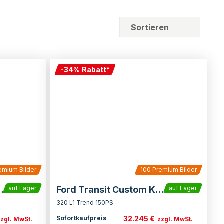
Sortieren
-
34
%
Rabatt
*
emium Bilder
100
Premium Bilder
ustom Kasten
Ford Transit Custom Kasten
auf Lager
auf Lager
320 L1 Trend 150PS
32.245 €
Sofortkaufpreis
zzgl. MwSt.
zzgl. MwSt.