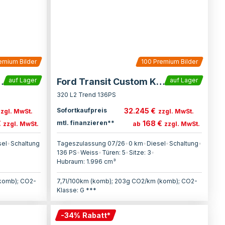
emium Bilder
100
Premium Bilder
ustom Kasten
Ford Transit Custom Kasten
auf Lager
auf Lager
320 L2 Trend 136PS
32.245 €
Sofortkaufpreis
zzgl. MwSt.
zzgl. MwSt.
€
168 €
mtl. finanzieren**
zzgl. MwSt.
ab
zzgl. MwSt.
sel
•
Schaltung
Tageszulassung 07/26
•
0 km
•
Diesel
•
Schaltung
•
136
PS
•
Weiss
•
Türen:
5
•
Sitze:
3
•
Hubraum:
1.996
cm³
(komb); CO2-
7,7l/100km (komb); 203g CO2/km (komb); CO2-
Klasse: G ***
-
34
%
Rabatt
*