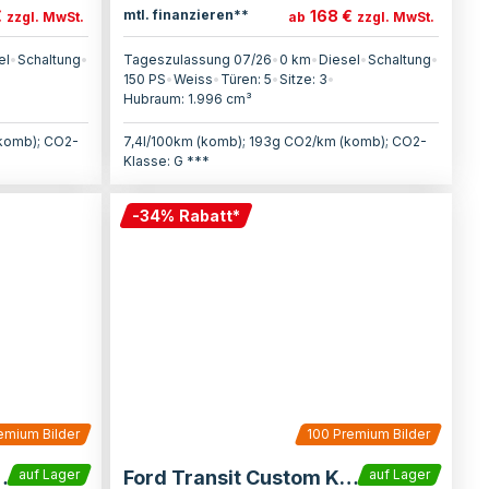
€
168 €
mtl. finanzieren**
zzgl. MwSt.
ab
zzgl. MwSt.
el
•
Schaltung
•
Tageszulassung 07/26
•
0 km
•
Diesel
•
Schaltung
•
150
PS
•
Weiss
•
Türen:
5
•
Sitze:
3
•
Hubraum:
1.996
cm³
(komb); CO2-
7,4l/100km (komb); 193g CO2/km (komb); CO2-
Klasse: G ***
-
34
%
Rabatt
*
emium Bilder
100
Premium Bilder
ustom Kasten
Ford Transit Custom Kasten
auf Lager
auf Lager