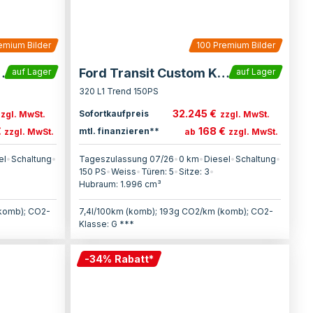
emium Bilder
100
Premium Bilder
ustom Kasten
Ford Transit Custom Kasten
auf Lager
auf Lager
320 L1 Trend 150PS
32.245 €
Sofortkaufpreis
zzgl. MwSt.
zzgl. MwSt.
€
168 €
mtl. finanzieren**
zzgl. MwSt.
ab
zzgl. MwSt.
el
•
Schaltung
•
Tageszulassung 07/26
•
0 km
•
Diesel
•
Schaltung
•
150
PS
•
Weiss
•
Türen:
5
•
Sitze:
3
•
Hubraum:
1.996
cm³
(komb); CO2-
7,4l/100km (komb); 193g CO2/km (komb); CO2-
Klasse: G ***
-
34
%
Rabatt
*