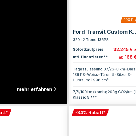
100
Pr
Ford Transit C
320 L2 Trend 136PS
32.245 €
Sofortkaufpreis
168 
mtl. finanzieren**
ab
Tageszulassung 07/26
•
0 km
•
Dies
136
PS
•
Weiss
•
Türen:
5
•
Sitze:
3
•
Hubraum:
1.996
cm³
mehr erfahren
7,7l/100km (komb); 203g CO2/km 
Klasse: G ***
att
*
-
34
%
Rabatt
*