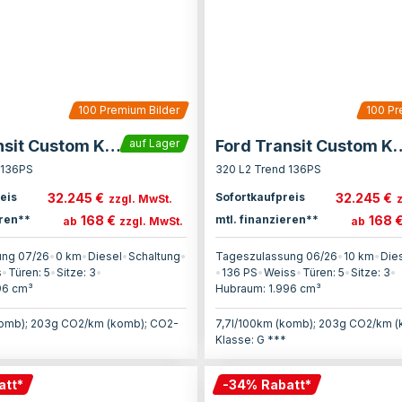
100
Premium Bilder
100
Pr
Ford Transit Custom Kasten
Ford Transit C
auf Lager
 136PS
320 L2 Trend 136PS
32.245 €
32.245 €
eis
Sofortkaufpreis
zzgl. MwSt.
168 €
168 
eren**
mtl. finanzieren**
ab
zzgl. MwSt.
ab
ung 07/26
•
0 km
•
Diesel
•
Schaltung
•
Tageszulassung 06/26
•
10 km
•
Die
s
•
Türen:
5
•
Sitze:
3
•
•
136
PS
•
Weiss
•
Türen:
5
•
Sitze:
3
•
96
cm³
Hubraum:
1.996
cm³
komb); 203g CO2/km (komb); CO2-
7,7l/100km (komb); 203g CO2/km 
Klasse: G ***
att
*
-
34
%
Rabatt
*