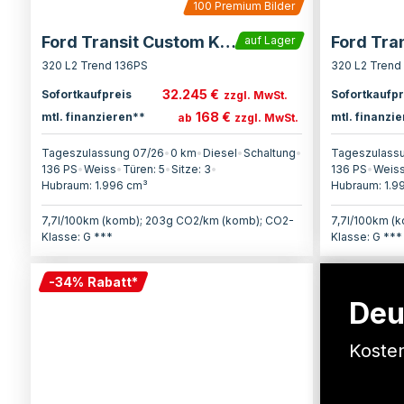
100
Premium Bilder
Ford Transit Custom Kasten
auf Lager
320 L2 Trend 136PS
320 L2 Trend
32.245 €
Sofortkaufpreis
Sofortkaufpr
zzgl. MwSt.
168 €
mtl. finanzieren**
mtl. finanzi
ab
zzgl. MwSt.
Tageszulassung 07/26
•
0 km
•
Diesel
•
Schaltung
•
Tageszulass
136
PS
•
Weiss
•
Türen:
5
•
Sitze:
3
•
136
PS
•
Weis
Hubraum:
1.996
cm³
Hubraum:
1.9
7,7l/100km (komb); 203g CO2/km (komb); CO2-
7,7l/100km (
Klasse: G ***
Klasse: G ***
-
34
%
Rabatt
*
Deu
Kosten