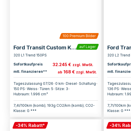
100
Premium Bilder
Ford Transit Custom Kasten
auf Lager
320 L1 Trend 150PS
320 L2 Trend
32.245 €
Sofortkaufpreis
Sofortkaufpr
zzgl. MwSt.
168 €
mtl. finanzieren**
mtl. finanzi
ab
zzgl. MwSt.
Tageszulassung 07/26
•
0 km
•
Diesel
•
Schaltung
•
Tageszulass
150
PS
•
Weiss
•
Türen:
5
•
Sitze:
3
•
136
PS
•
Weis
Hubraum:
1.996
cm³
Hubraum:
1.9
7,4l/100km (komb); 193g CO2/km (komb); CO2-
7,7l/100km (
Klasse: G ***
Klasse: G ***
-
34
%
Rabatt
*
-
34
%
Rab