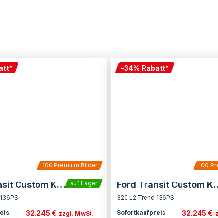
att
*
-
34
%
Rabatt
*
100
Premium Bilder
100
Pr
Ford Transit Custom Kasten
Ford Transit C
auf Lager
 136PS
320 L2 Trend 136PS
32.245 €
32.245 €
eis
Sofortkaufpreis
zzgl. MwSt.