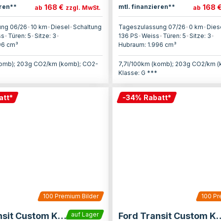
168 €
168 
eren**
mtl. finanzieren**
ab
zzgl. MwSt.
ab
ung 06/26
•
10 km
•
Diesel
•
Schaltung
Tageszulassung 07/26
•
0 km
•
Dies
ss
•
Türen:
5
•
Sitze:
3
•
136
PS
•
Weiss
•
Türen:
5
•
Sitze:
3
•
96
cm³
Hubraum:
1.996
cm³
komb); 203g CO2/km (komb); CO2-
7,7l/100km (komb); 203g CO2/km 
Klasse: G ***
att
*
-
34
%
Rabatt
*
100
Premium Bilder
100
Pr
Ford Transit Custom Kasten
Ford Transit C
auf Lager