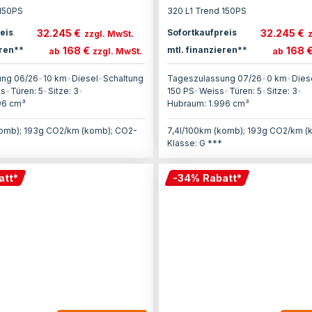
 150PS
320 L1 Trend 150PS
32.245 €
32.245 €
eis
Sofortkaufpreis
zzgl. MwSt.
168 €
168 
eren**
mtl. finanzieren**
ab
zzgl. MwSt.
ab
ung 06/26
•
10 km
•
Diesel
•
Schaltung
Tageszulassung 07/26
•
0 km
•
Dies
ss
•
Türen:
5
•
Sitze:
3
•
150
PS
•
Weiss
•
Türen:
5
•
Sitze:
3
•
96
cm³
Hubraum:
1.996
cm³
komb); 193g CO2/km (komb); CO2-
7,4l/100km (komb); 193g CO2/km (
Klasse: G ***
att
*
-
34
%
Rabatt
*