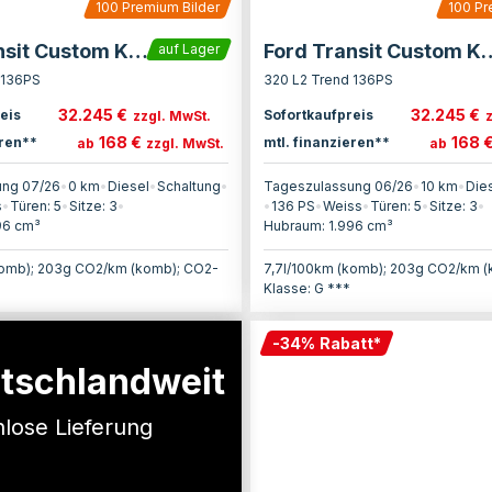
100
Premium Bilder
100
Pr
Ford Transit Custom Kasten
Ford Transit C
auf Lager
 136PS
320 L2 Trend 136PS
32.245 €
32.245 €
eis
Sofortkaufpreis
zzgl. MwSt.
168 €
168 
eren**
mtl. finanzieren**
ab
zzgl. MwSt.
ab
ung 07/26
•
0 km
•
Diesel
•
Schaltung
•
Tageszulassung 06/26
•
10 km
•
Die
s
•
Türen:
5
•
Sitze:
3
•
•
136
PS
•
Weiss
•
Türen:
5
•
Sitze:
3
•
96
cm³
Hubraum:
1.996
cm³
komb); 203g CO2/km (komb); CO2-
7,7l/100km (komb); 203g CO2/km 
Klasse: G ***
-
34
%
Rabatt
*
tschlandweit
lose Lieferung