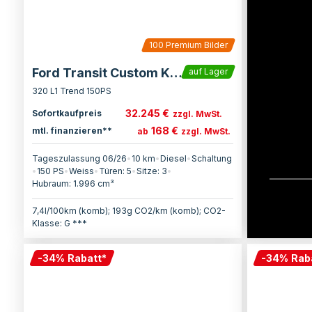
100
Premium Bilder
Ford Transit Custom Kasten
auf Lager
320 L1 Trend 150PS
32.245 €
Sofortkaufpreis
zzgl. MwSt.
168 €
mtl. finanzieren**
ab
zzgl. MwSt.
Tageszulassung 06/26
•
10 km
•
Diesel
•
Schaltung
•
150
PS
•
Weiss
•
Türen:
5
•
Sitze:
3
•
Hubraum:
1.996
cm³
7,4l/100km (komb); 193g CO2/km (komb); CO2-
Klasse: G ***
-
34
%
Rabatt
*
-
34
%
Rab