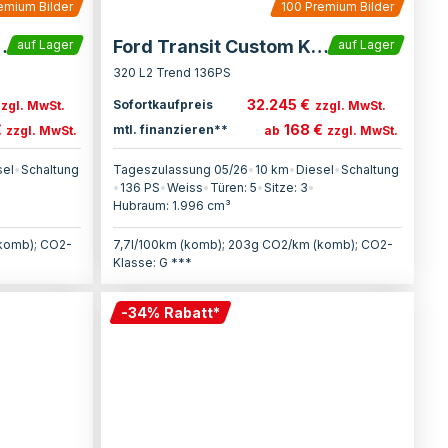
emium Bilder
100
Premium Bilder
ustom Kasten
Ford Transit Custom Kasten
auf Lager
auf Lager
320 L2 Trend 136PS
32.245 €
Sofortkaufpreis
zzgl. MwSt.
zzgl. MwSt.
€
168 €
mtl. finanzieren**
zzgl. MwSt.
ab
zzgl. MwSt.
sel
•
Schaltung
Tageszulassung 05/26
•
10 km
•
Diesel
•
Schaltung
•
136
PS
•
Weiss
•
Türen:
5
•
Sitze:
3
•
Hubraum:
1.996
cm³
(komb); CO2-
7,7l/100km (komb); 203g CO2/km (komb); CO2-
Klasse: G ***
-
34
%
Rabatt
*