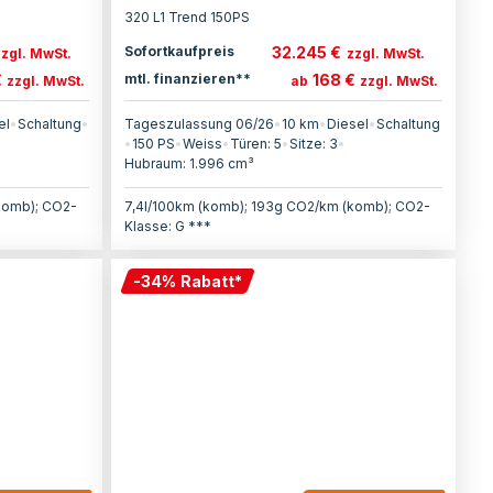
320 L1 Trend 150PS
32.245 €
Sofortkaufpreis
zzgl. MwSt.
zzgl. MwSt.
€
168 €
mtl. finanzieren**
zzgl. MwSt.
ab
zzgl. MwSt.
el
•
Schaltung
•
Tageszulassung 06/26
•
10 km
•
Diesel
•
Schaltung
•
150
PS
•
Weiss
•
Türen:
5
•
Sitze:
3
•
Hubraum:
1.996
cm³
komb); CO2-
7,4l/100km (komb); 193g CO2/km (komb); CO2-
Klasse: G ***
-
34
%
Rabatt
*