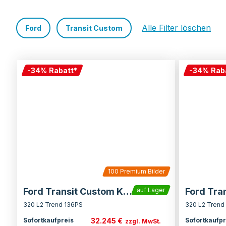
Alle Filter löschen
Ford
Transit Custom
-
34
%
Rabatt
*
-
34
%
Rab
100
Premium Bilder
Ford Transit Custom Kasten
auf Lager
320 L2 Trend 136PS
320 L2 Trend
32.245 €
Sofortkaufpreis
Sofortkaufpr
zzgl. MwSt.