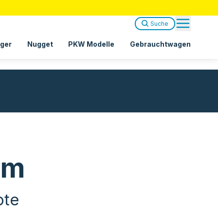
Suche
ger
Nugget
PKW Modelle
Gebrauchtwagen
om
ote