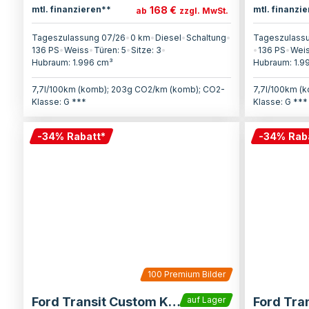
168 €
mtl. finanzieren**
mtl. finanzi
ab
zzgl. MwSt.
Tageszulassung 07/26
•
0 km
•
Diesel
•
Schaltung
•
Tageszulass
136
PS
•
Weiss
•
Türen:
5
•
Sitze:
3
•
•
136
PS
•
Wei
Hubraum:
1.996
cm³
Hubraum:
1.9
7,7l/100km (komb); 203g CO2/km (komb); CO2-
7,7l/100km (
Klasse: G ***
Klasse: G ***
-
34
%
Rabatt
*
-
34
%
Rab
100
Premium Bilder
Ford Transit Custom Kasten
auf Lager