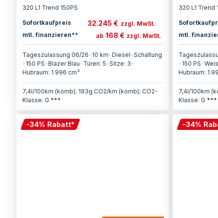
320 L1 Trend 150PS
320 L1 Trend
32.245 €
Sofortkaufpreis
Sofortkaufpr
zzgl. MwSt.
168 €
mtl. finanzieren**
mtl. finanzi
ab
zzgl. MwSt.
Tageszulassung 06/26
•
10 km
•
Diesel
•
Schaltung
Tageszulass
•
150
PS
•
Blazer Blau
•
Türen:
5
•
Sitze:
3
•
•
150
PS
•
Wei
Hubraum:
1.996
cm³
Hubraum:
1.9
7,4l/100km (komb); 193g CO2/km (komb); CO2-
7,4l/100km (
Klasse: G ***
Klasse: G ***
-
34
%
Rabatt
*
-
34
%
Rab