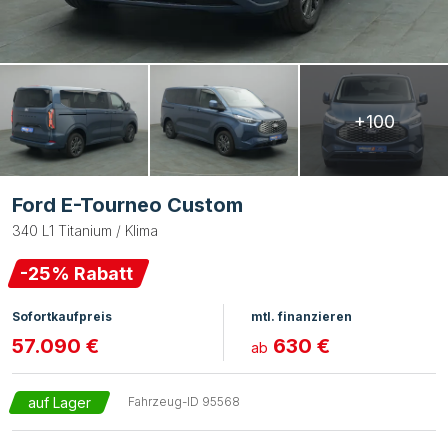
+100
Ford E-Tourneo Custom
340 L1 Titanium / Klima
-
25
% Rabatt
Sofortkaufpreis
mtl. finanzieren
57.090 €
630 €
ab
auf Lager
Fahrzeug-ID
95568