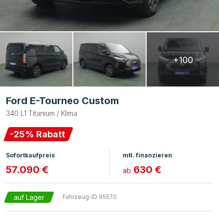
+100
Ford E-Tourneo Custom
340 L1 Titanium / Klima
-
25
% Rabatt
Sofortkaufpreis
mtl. finanzieren
57.090 €
630 €
ab
auf Lager
Fahrzeug-ID
95570