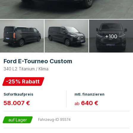
+100
Ford E-Tourneo Custom
340 L2 Titanium / Klima
-
25
% Rabatt
Sofortkaufpreis
mtl. finanzieren
58.007 €
640 €
ab
auf Lager
Fahrzeug-ID
95574