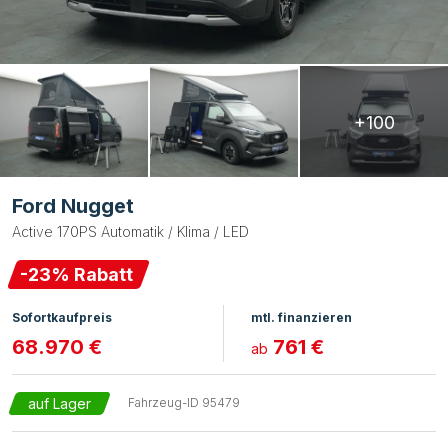
+100
Ford Nugget
Active 170PS Automatik / Klima / LED
-
23
% Rabatt
Sofortkaufpreis
mtl. finanzieren
68.970 €
761 €
ab
auf Lager
Fahrzeug-ID
95479