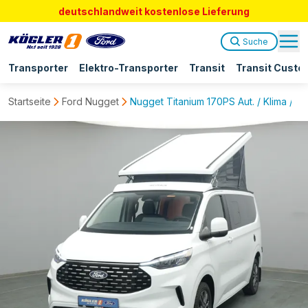
deutschlandweit kostenlose Lieferung
Suche
Transporter
Elektro-Transporter
Transit
Transit Custo
Startseite
Ford Nugget
Nugget Titanium 170PS Aut. / Klima / L