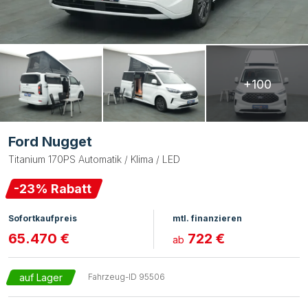
+100
Ford Nugget
Titanium 170PS Automatik / Klima / LED
-
23
% Rabatt
Sofortkaufpreis
mtl. finanzieren
65.470 €
722 €
ab
auf Lager
Fahrzeug-ID
95506