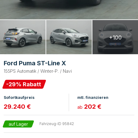
+100
Ford Puma ST-Line X
155PS Automatik / Winter-P. / Navi
-
29
% Rabatt
Sofortkaufpreis
mtl. finanzieren
29.240 €
202 €
ab
auf Lager
Fahrzeug-ID
95842