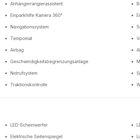
Anhängerrangierassistent
B
Einparkhilfe Kamera 360°
E
Navigationssystem
S
Tempomat
V
Airbag
A
Geschwindigkeitsbegrenzungsanlage
M
Notrufsystem
S
Traktionskontrolle
W
LED-Scheinwerfer
L
Elektrische Seitenspiegel
L