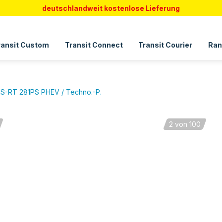
deutschlandweit kostenlose Lieferung
ransit Custom
Transit Connect
Transit Courier
Ran
S-RT 281PS PHEV / Techno.-P.
2
von 100