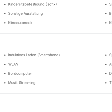
Kindersitzbefestigung (Isofix)
S
Sonstige Ausstattung
B
Klimaautomatik
K
Induktives Laden (Smartphone)
S
WLAN
A
Bordcomputer
D
Musik-Streaming
T