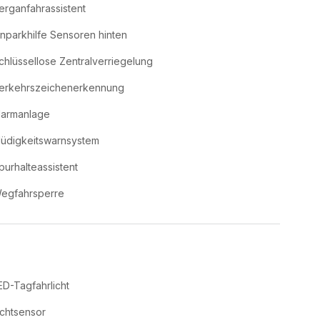
erganfahrassistent
inparkhilfe Sensoren hinten
chlüssellose Zentralverriegelung
erkehrszeichenerkennung
larmanlage
üdigkeitswarnsystem
purhalteassistent
egfahrsperre
ED-Tagfahrlicht
ichtsensor