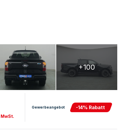
+100
-
14
% Rabatt
Gewerbeangebot
. MwSt.