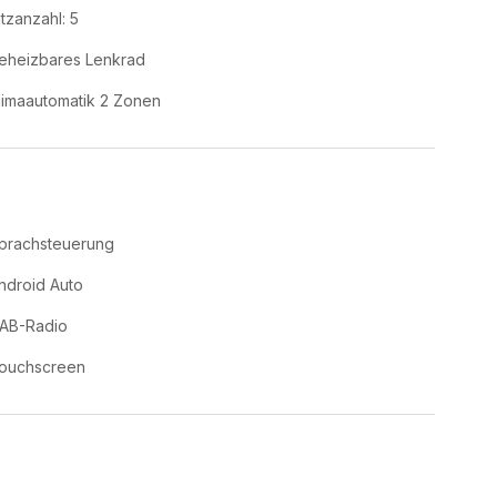
itzanzahl: 5
eheizbares Lenkrad
limaautomatik 2 Zonen
prachsteuerung
ndroid Auto
AB-Radio
ouchscreen