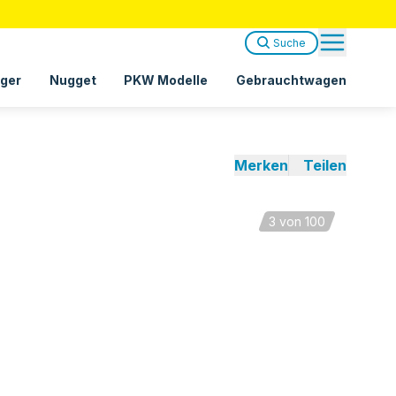
Suche
ger
Nugget
PKW Modelle
Gebrauchtwagen
Merken
Teilen
3
von 100