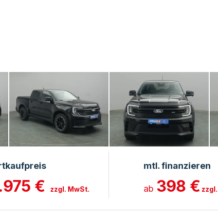
rtkaufpreis
mtl. finanzieren
.975 €
398 €
ab
zzgl. MwSt.
zzgl