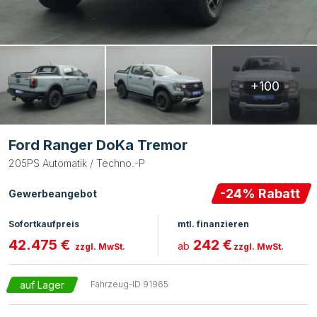
+100
Ford Ranger DoKa Tremor
205PS Automatik / Techno.-P
-
24
% Rabatt
Gewerbeangebot
Sofortkaufpreis
mtl. finanzieren
42.475 €
242 €
ab
zzgl. MwSt.
zzgl. MwSt.
auf Lager
Fahrzeug-ID
91965