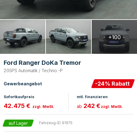
+100
Ford Ranger DoKa Tremor
205PS Automatik / Techno.-P
-
24
% Rabatt
Gewerbeangebot
Sofortkaufpreis
mtl. finanzieren
42.475 €
242 €
ab
zzgl. MwSt.
zzgl. MwSt.
auf Lager
Fahrzeug-ID
91975