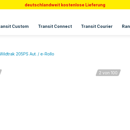
deutschlandweit kostenlose Lieferung
ransit Custom
Transit Connect
Transit Courier
Ran
ildtrak 205PS Aut. / e-Rollo
2
von 100