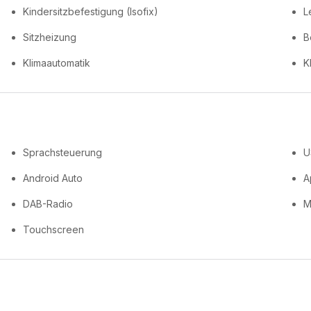
Kindersitzbefestigung (Isofix)
L
Sitzheizung
B
Klimaautomatik
K
Sprachsteuerung
U
Android Auto
A
DAB-Radio
M
Touchscreen