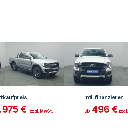
rtkaufpreis
mtl. finanzieren
.975 €
496 €
ab
zzgl. MwSt.
zzgl