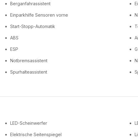
Berganfahrassistent
E
Einparkhilfe Sensoren vorne
N
Start-Stopp-Automatik
T
ABS
A
ESP
G
Notbremsassistent
N
Spurhalteassistent
S
LED-Scheinwerfer
L
Elektrische Seitenspiegel
L