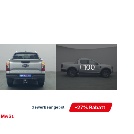
+100
-
27
% Rabatt
Gewerbeangebot
. MwSt.