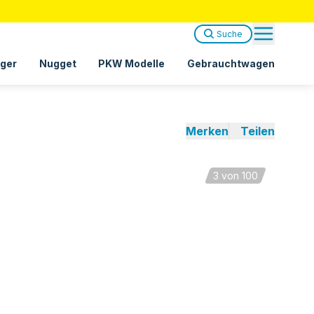
Suche
ger
Nugget
PKW Modelle
Gebrauchtwagen
Merken
Teilen
3
von 100