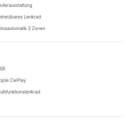
ederausstattung
eheizbares Lenkrad
limaautomatik 2 Zonen
SB
pple CarPlay
ultifunktionslenkrad