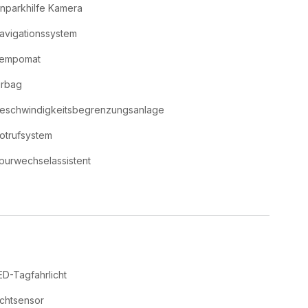
inparkhilfe Kamera
avigationssystem
empomat
irbag
eschwindigkeitsbegrenzungsanlage
otrufsystem
purwechselassistent
ED-Tagfahrlicht
ichtsensor