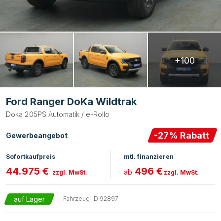
+100
Ford Ranger DoKa Wildtrak
Doka 205PS Automatik / e-Rollo
-
27
% Rabatt
Gewerbeangebot
Sofortkaufpreis
mtl. finanzieren
44.975 €
496 €
ab
zzgl. MwSt.
zzgl. MwSt.
auf Lager
Fahrzeug-ID
92897