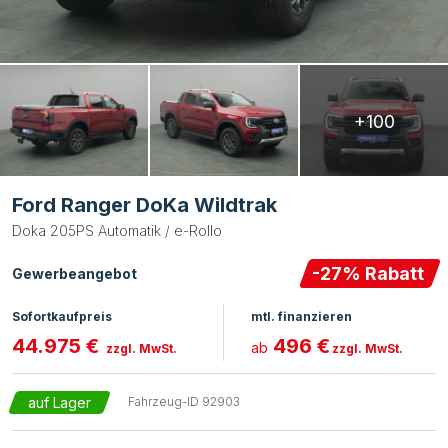
+100
Ford Ranger DoKa Wildtrak
Doka 205PS Automatik / e-Rollo
-
27
% Rabatt
Gewerbeangebot
Sofortkaufpreis
mtl. finanzieren
44.975 €
496 €
ab
zzgl. MwSt.
zzgl. MwSt.
auf Lager
Fahrzeug-ID
92903