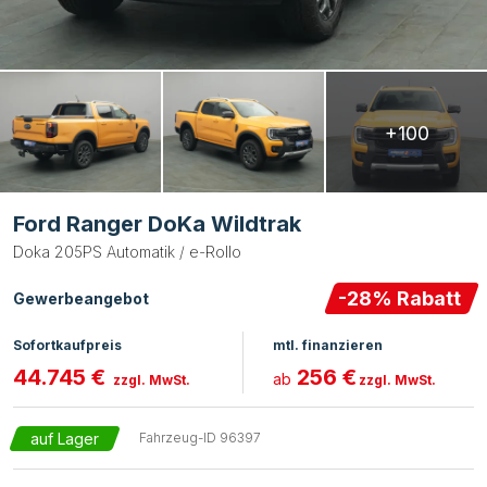
+100
Ford Ranger DoKa Wildtrak
Doka 205PS Automatik / e-Rollo
-
28
% Rabatt
Gewerbeangebot
Sofortkaufpreis
mtl. finanzieren
44.745 €
256 €
ab
zzgl. MwSt.
zzgl. MwSt.
auf Lager
Fahrzeug-ID
96397