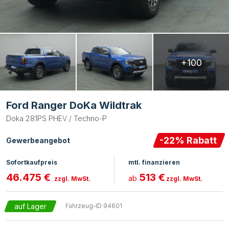
+100
Ford Ranger DoKa Wildtrak
Doka 281PS PHEV / Techno-P
-
22
% Rabatt
Gewerbeangebot
Sofortkaufpreis
mtl. finanzieren
46.475 €
513 €
ab
zzgl. MwSt.
zzgl. MwSt.
auf Lager
Fahrzeug-ID
94601