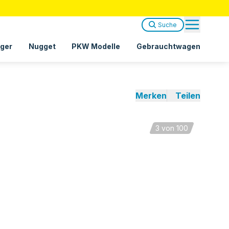
Suche
ger
Nugget
PKW Modelle
Gebrauchtwagen
Merken
Teilen
3
von 100