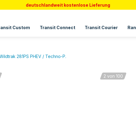
deutschlandweit kostenlose Lieferung
ransit Custom
Transit Connect
Transit Courier
Ran
Wildtrak 281PS PHEV / Techno-P.
2
von 100