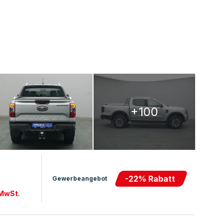
+100
-
22
% Rabatt
Gewerbeangebot
 MwSt.