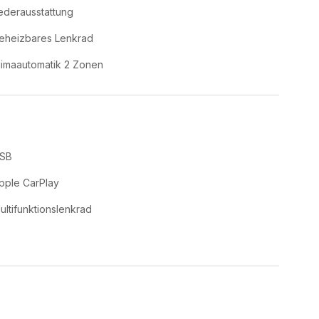
ederausstattung
eheizbares Lenkrad
limaautomatik 2 Zonen
SB
pple CarPlay
ultifunktionslenkrad