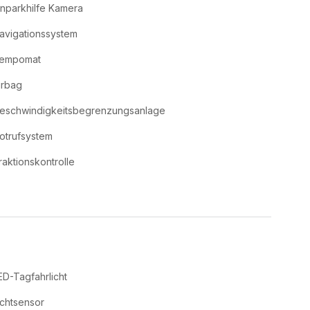
inparkhilfe Kamera
avigationssystem
empomat
irbag
eschwindigkeitsbegrenzungsanlage
otrufsystem
raktionskontrolle
ED-Tagfahrlicht
ichtsensor