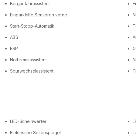
Berganfahrassistent
E
Einparkhilfe Sensoren vorne
N
Start-Stopp-Automatik
T
ABS
A
ESP
G
Notbremsassistent
N
Spurwechselassistent
T
LED-Scheinwerfer
L
Elektrische Seitenspiegel
L