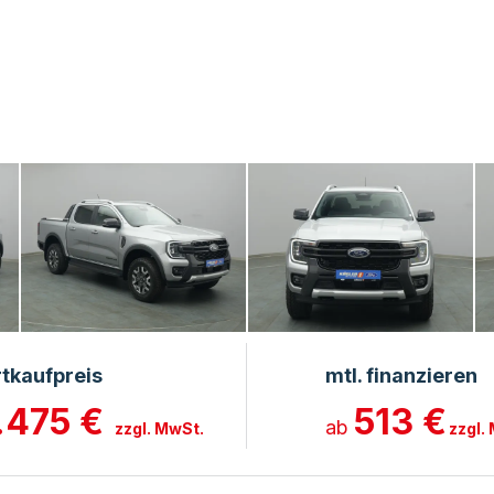
rtkaufpreis
mtl. finanzieren
.475 €
513 €
ab
zzgl. MwSt.
zzgl.