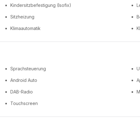
Kindersitzbefestigung (Isofix)
L
Sitzheizung
B
Klimaautomatik
K
Sprachsteuerung
U
Android Auto
A
DAB-Radio
M
Touchscreen