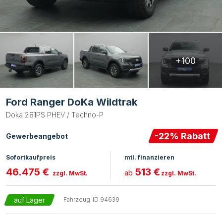
+100
Ford Ranger DoKa Wildtrak
Doka 281PS PHEV / Techno-P
-
22
% Rabatt
Gewerbeangebot
Sofortkaufpreis
mtl. finanzieren
46.475 €
513 €
ab
zzgl. MwSt.
zzgl. MwSt.
auf Lager
Fahrzeug-ID
94639