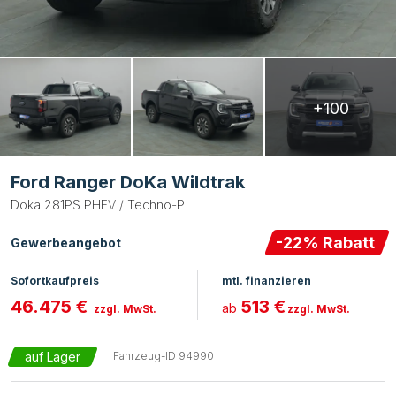
+100
Ford Ranger DoKa Wildtrak
Doka 281PS PHEV / Techno-P
-
22
% Rabatt
Gewerbeangebot
Sofortkaufpreis
mtl. finanzieren
46.475 €
513 €
ab
zzgl. MwSt.
zzgl. MwSt.
auf Lager
Fahrzeug-ID
94990