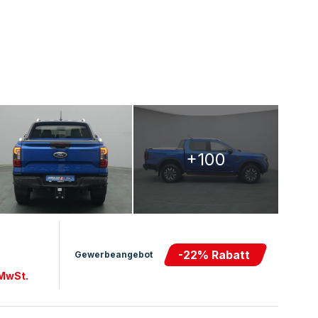
+100
-
22
% Rabatt
Gewerbeangebot
 MwSt.