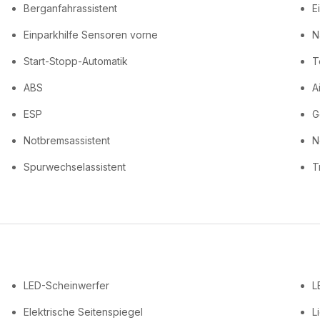
Berganfahrassistent
E
Einparkhilfe Sensoren vorne
N
Start-Stopp-Automatik
T
ABS
A
ESP
G
Notbremsassistent
N
Spurwechselassistent
T
LED-Scheinwerfer
L
Elektrische Seitenspiegel
L