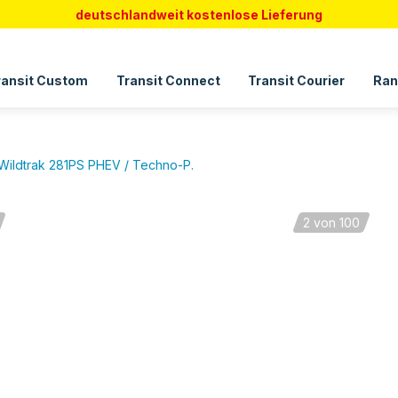
deutschlandweit kostenlose Lieferung
ransit Custom
Transit Connect
Transit Courier
Ran
Wildtrak 281PS PHEV / Techno-P.
2
von 100