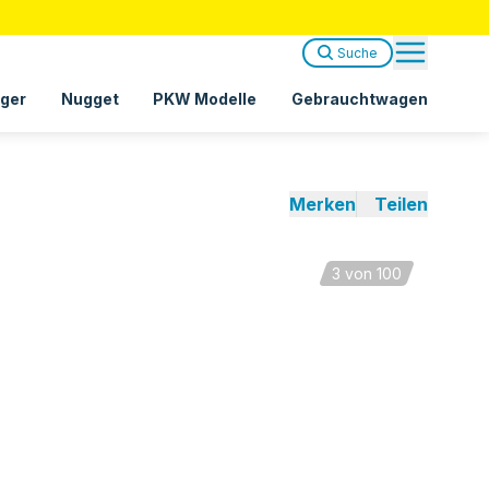
Suche
ger
Nugget
PKW Modelle
Gebrauchtwagen
Merken
Teilen
3
von 100