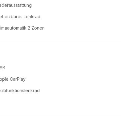
ederausstattung
eheizbares Lenkrad
limaautomatik 2 Zonen
SB
pple CarPlay
ultifunktionslenkrad