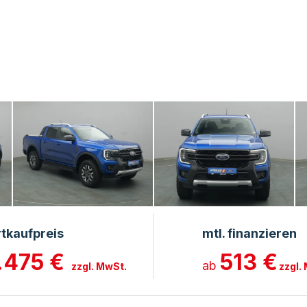
rtkaufpreis
mtl. finanzieren
.475 €
513 €
ab
zzgl. MwSt.
zzgl.