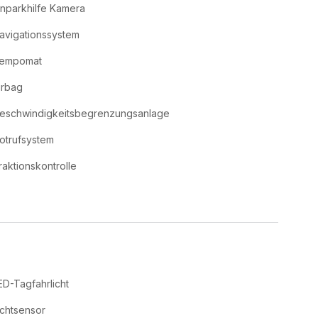
inparkhilfe Kamera
avigationssystem
empomat
irbag
eschwindigkeitsbegrenzungsanlage
otrufsystem
raktionskontrolle
ED-Tagfahrlicht
ichtsensor