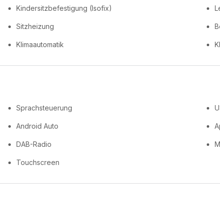
Kindersitzbefestigung (Isofix)
L
Sitzheizung
B
Klimaautomatik
K
Sprachsteuerung
U
Android Auto
A
DAB-Radio
M
Touchscreen