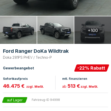
+100
Ford Ranger DoKa Wildtrak
Doka 281PS PHEV / Techno-P
-
22
% Rabatt
Gewerbeangebot
Sofortkaufpreis
mtl. finanzieren
46.475 €
513 €
ab
zzgl. MwSt.
zzgl. MwSt.
auf Lager
Fahrzeug-ID
94998