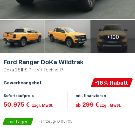
+100
Ford Ranger DoKa Wildtrak
Doka 281PS PHEV / Techno-P
-
16
% Rabatt
Gewerbeangebot
Sofortkaufpreis
mtl. finanzieren
50.975 €
299 €
ab
zzgl. MwSt.
zzgl. MwSt.
auf Lager
Fahrzeug-ID
96705