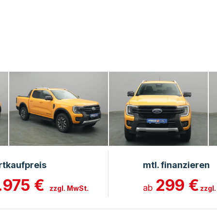
rtkaufpreis
mtl. finanzieren
.975 €
299 €
ab
zzgl. MwSt.
zzgl