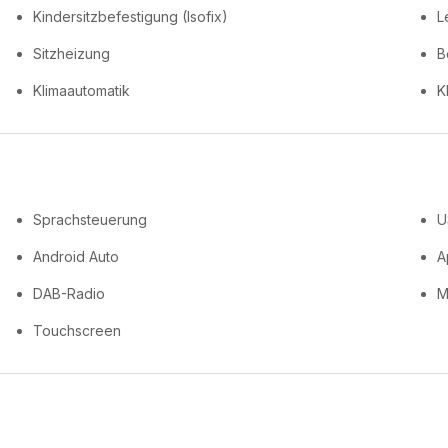
Kindersitzbefestigung (Isofix)
L
Sitzheizung
B
Klimaautomatik
K
Sprachsteuerung
U
Android Auto
A
DAB-Radio
M
Touchscreen