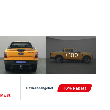
+100
-
16
% Rabatt
Gewerbeangebot
. MwSt.