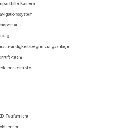
inparkhilfe Kamera
avigationssystem
empomat
irbag
eschwindigkeitsbegrenzungsanlage
otrufsystem
raktionskontrolle
ED-Tagfahrlicht
ichtsensor