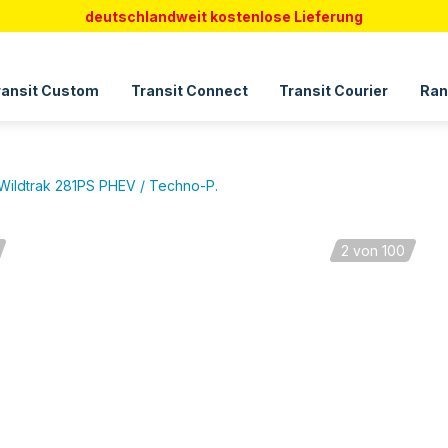
deutschlandweit kostenlose Lieferung
ransit Custom
Transit Connect
Transit Courier
Ran
Wildtrak 281PS PHEV / Techno-P.
2
von 100