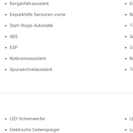
Berganfahrassistent
E
Einparkhilfe Sensoren vorne
N
Start-Stopp-Automatik
T
ABS
A
ESP
G
Notbremsassistent
N
Spurwechselassistent
T
LED-Scheinwerfer
L
Elektrische Seitenspiegel
L