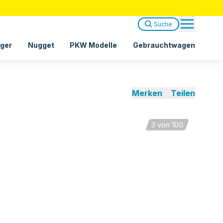
Suche
ger
Nugget
PKW Modelle
Gebrauchtwagen
Merken
Teilen
3
von 100