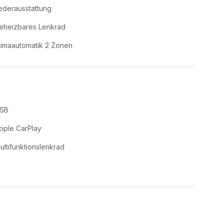
ederausstattung
eheizbares Lenkrad
limaautomatik 2 Zonen
SB
pple CarPlay
ultifunktionslenkrad